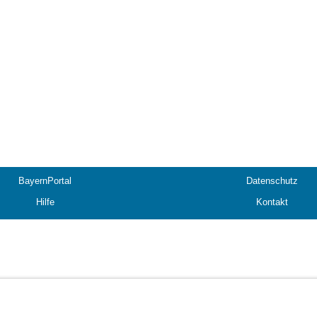
BayernPortal
Datenschutz
Hilfe
Kontakt