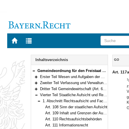
Zur
Zur
Startseite
Trefferliste
von
der
Navigation
BAYERN.RECHT
letzten
Inhalt
Inhaltsverzeichnis
GO
Suche
Gemeindeordnung für den Freistaat Bayern (Gemeindeordnung – GO) in der Fassung der Bekanntmachung vom 22. August 1998 (GVBl. S. 796) BayRS 2020-1-1-I (Art. 1–122)
Art. 117
Bereich reduzieren
Erster Teil Wesen und Aufgaben der Gemeinde (Art. 1–28)
1
Bereich erweitern
Zweiter Teil Verfassung und Verwaltung der Gemeinde (Art. 29–60a)
z
Bereich erweitern
Dritter Teil Gemeindewirtschaft (Art. 61–107)
V
Bereich erweitern
Vierter Teil Staatliche Aufsicht und Rechtsmittel (Art. 108–118)
g
Bereich reduzieren
1. Abschnitt Rechtsaufsicht und Fachaufsicht (Art. 108–117a)
K
Bereich reduzieren
Art. 108 Sinn der staatlichen Aufsicht
G
Art. 109 Inhalt und Grenzen der Aufsicht
Art. 110 Rechtsaufsichtsbehörden
Art. 111 Informationsrecht