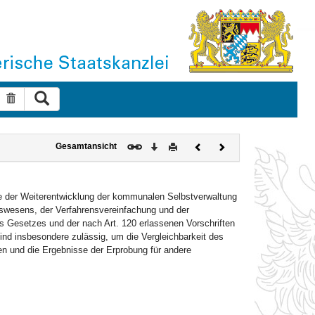
Suche ausführen
Suche zurücksetzen
Download
Drucken
Vorheriges
Nächstes
Gesamtansicht
Dokument
Dokument
sse der Weiterentwicklung der kommunalen Selbstverwaltung
swesens, der Verfahrensvereinfachung und der
 Gesetzes und der nach Art. 120 erlassenen Vorschriften
nd insbesondere zulässig, um die Vergleichbarkeit des
 und die Ergebnisse der Erprobung für andere