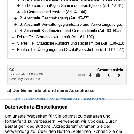
Bereich erweitern
c) Die berufsmäßigen Gemeinderatsmitglieder (Art. 40–41)
Bereich erweitern
d) Gemeindebedienstete (Art. 42–44)
Bereich erweitern
2. Abschnitt Geschäftsgang (Art. 45–55)
Bereich erweitern
3. Abschnitt Verwaltungsgrundsätze und Verwaltungsaufgaben (Art. 56–59)
Bereich erweitern
4. Abschnitt Stadtbezirke und Gemeindeteile (Art. 60–60a)
Bereich erweitern
Dritter Teil Gemeindewirtschaft (Art. 61–107)
Bereich erweitern
Vierter Teil Staatliche Aufsicht und Rechtsmittel (Art. 108–118)
Bereich erweitern
Fünfter Teil Übergangs- und Schlußvorschriften (Art. 119–122)
Bereich erweitern
Inhalt
GO
Gesamtansicht
Text gilt ab: 01.08.2026
Download
Drucken
Vorheriges
Nächste
Fassung: 22.08.1998
Dokument
Dokume
a) Der Gemeinderat und seine Ausschüsse
Art. 30 Rechtsstellung; Aufgaben des Gemeinderats
Art. 31 Zusammensetzung des Gemeinderats
Art. 32 Aufgaben der Ausschüsse
Art. 33 Zusammensetzung der Ausschüsse; Vorsitz