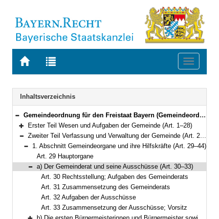
Zur
Zur
Toggle
Startseite
Trefferliste
navigati
von
der
BAYERN.RECHT
letzten
Navigation
Inhaltsverzeichnis
Suche
Gemeindeordnung für den Freistaat Bayern (Gemeindeordnung – GO) in der Fassung der Bekanntmachung vom 22. August 1998 (GVBl. S. 796) BayRS 2020-1-1-I (Art. 1–122)
Bereich reduzieren
Erster Teil Wesen und Aufgaben der Gemeinde (Art. 1–28)
Bereich erweitern
Zweiter Teil Verfassung und Verwaltung der Gemeinde (Art. 29–60a)
Bereich reduzieren
1. Abschnitt Gemeindeorgane und ihre Hilfskräfte (Art. 29–44)
Bereich reduzieren
Art. 29 Hauptorgane
a) Der Gemeinderat und seine Ausschüsse (Art. 30–33)
Bereich reduzieren
Art. 30 Rechtsstellung; Aufgaben des Gemeinderats
Art. 31 Zusammensetzung des Gemeinderats
Art. 32 Aufgaben der Ausschüsse
Art. 33 Zusammensetzung der Ausschüsse; Vorsitz
b) Die ersten Bürgermeisterinnen und Bürgermeister sowie ihre Stellvertretung (Art. 34–39)