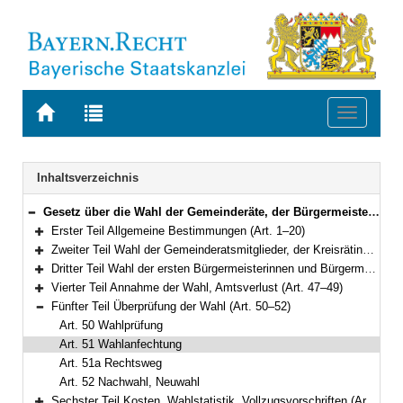
Zur
Zur
Toggle
Startseite
Trefferliste
navigati
von
der
BAYERN.RECHT
letzten
Navigation
Inhaltsverzeichnis
Suche
Gesetz über die Wahl der Gemeinderäte, der Bürgermeister, der Kreistage und der Landräte (Gemeinde- und Landkreiswahlgesetz – GLKrWG) in der Fassung der Bekanntmachung vom 7. November 2006 (GVBl. S. 834) BayRS 2021-1/2-I (Art. 1–61)
Bereich reduzieren
Erster Teil Allgemeine Bestimmungen (Art. 1–20)
Bereich erweitern
Zweiter Teil Wahl der Gemeinderatsmitglieder, der Kreisrätinnen und Kreisräte (Art. 21–38)
Bereich erweitern
Dritter Teil Wahl der ersten Bürgermeisterinnen und Bürgermeister, der Landrätinnen und Landräte (Art. 39–46)
Bereich erweitern
Vierter Teil Annahme der Wahl, Amtsverlust (Art. 47–49)
Bereich erweitern
Fünfter Teil Überprüfung der Wahl (Art. 50–52)
Bereich reduzieren
Art. 50 Wahlprüfung
Art. 51 Wahlanfechtung
Art. 51a Rechtsweg
Art. 52 Nachwahl, Neuwahl
Sechster Teil Kosten, Wahlstatistik, Vollzugsvorschriften (Art. 53–58)