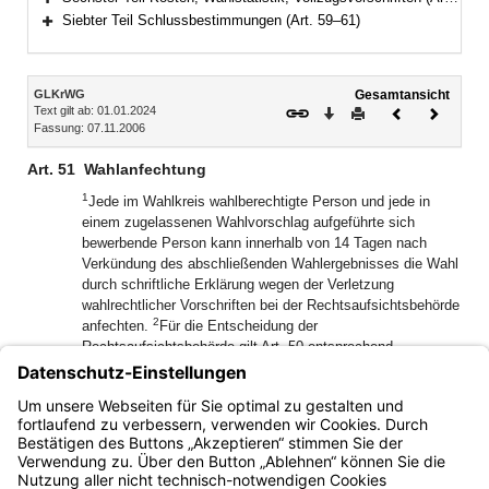
Bereich erweitern
Siebter Teil Schlussbestimmungen (Art. 59–61)
Bereich erweitern
Inhalt
GLKrWG
Gesamtansicht
Text gilt ab: 01.01.2024
Download
Drucken
Vorheriges
Nächste
Fassung: 07.11.2006
Dokument
Dokume
Art. 51
Wahlanfechtung
1
Jede im Wahlkreis wahlberechtigte Person und jede in
einem zugelassenen Wahlvorschlag aufgeführte sich
bewerbende Person kann innerhalb von 14 Tagen nach
Verkündung des abschließenden Wahlergebnisses die Wahl
durch schriftliche Erklärung wegen der Verletzung
wahlrechtlicher Vorschriften bei der Rechtsaufsichtsbehörde
2
anfechten.
Für die Entscheidung der
Rechtsaufsichtsbehörde gilt Art. 50 entsprechend.
3
Berichtigt die Rechtsaufsichtsbehörde ein Wahlergebnis
von Amts wegen oder erklärt sie eine angefochtene Wahl
von Amts wegen für ungültig, ist die Entscheidung auch auf
die Wahlanfechtung zu erstrecken.