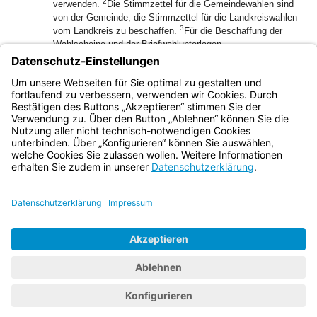
2
verwenden.
Die Stimmzettel für die Gemeindewahlen sind
von der Gemeinde, die Stimmzettel für die Landkreiswahlen
3
vom Landkreis zu beschaffen.
Für die Beschaffung der
Wahlscheine und der Briefwahlunterlagen
(Wahlbriefumschläge, Stimmzettelumschläge und
Merkblätter) sorgen bei den Gemeindewahlen und bei den
mit diesen verbundenen Landkreiswahlen die Gemeinden,
bei den sonstigen Landkreiswahlen die Landkreise.
Bayern.de
BayernPortal
Datenschutz
Impressum
Barrierefreiheit
Hilfe
Kontakt
Kontrastwechsel
Schriftgröße