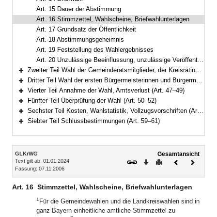
Art. 15 Dauer der Abstimmung
Art. 16 Stimmzettel, Wahlscheine, Briefwahlunterlagen
Art. 17 Grundsatz der Öffentlichkeit
Art. 18 Abstimmungsgeheimnis
Art. 19 Feststellung des Wahlergebnisses
Art. 20 Unzulässige Beeinflussung, unzulässige Veröffentlichung von Befragungen, Wahlgeheimnis
Zweiter Teil Wahl der Gemeinderatsmitglieder, der Kreisrätinnen und Kreisräte (Art. 21–38)
Bereich erweitern
Dritter Teil Wahl der ersten Bürgermeisterinnen und Bürgermeister, der Landrätinnen und Landräte (Art. 39–46)
Bereich erweitern
Vierter Teil Annahme der Wahl, Amtsverlust (Art. 47–49)
Bereich erweitern
Fünfter Teil Überprüfung der Wahl (Art. 50–52)
Bereich erweitern
Sechster Teil Kosten, Wahlstatistik, Vollzugsvorschriften (Art. 53–58)
Bereich erweitern
Siebter Teil Schlussbestimmungen (Art. 59–61)
Bereich erweitern
Inhalt
GLKrWG
Gesamtansicht
Text gilt ab: 01.01.2024
Download
Drucken
Vorheriges
Nächste
Fassung: 07.11.2006
Dokument
Dokume
Art. 16
Stimmzettel, Wahlscheine, Briefwahlunterlagen
1
Für die Gemeindewahlen und die Landkreiswahlen sind in
ganz Bayern einheitliche amtliche Stimmzettel zu