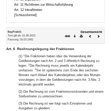
Art. 11 Richtlinien zur Wirtschaftsführung
Art. 12 Inkrafttreten
[Schlussformel]
Inhalt
BayFraktG
Gesamtansicht
Text gilt ab: 01.08.2023
Download
Drucken
Vorheriges
Nächste
Fassung: 26.03.1992
Dokument
Dokume
Art. 6
Rechnungslegung der Fraktionen
1
(1)
Die Fraktionen haben über die Verwendung der
Geldleistungen nach Art. 2 und 3 öffentlich Rechnung zu
2
legen.
Die Rechnung muss jeweils ein Kalenderjahr
3
umfassen.
Sie ist spätestens zum Ende des sechsten
Monats nach Ablauf des Kalenderjahres oder des Monats
vorzulegen, in dem die Geldleistungen nach Art. 3 Abs. 2
letztmals gezahlt wurden.
(2) Die Rechnung ist vom Fraktionsvorsitzenden und einem
Stellvertreter zu unterzeichnen.
(3) Die Rechnung ist wie folgt nach Einnahmen und
Ausgaben zu gliedern: