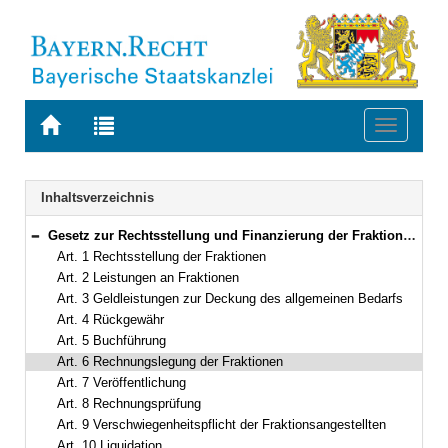
Zur
Zur
Toggle
Startseite
Trefferliste
navigati
von
der
BAYERN.RECHT
letzten
Navigation
Inhaltsverzeichnis
Suche
Gesetz zur Rechtsstellung und Finanzierung der Fraktionen im Bayerischen Landtag (Bayerisches Fraktionsgesetz – BayFraktG) Vom 26. März 1992 (GVBl. S. 39) BayRS 1100-2-F (Art. 1–12)
Bereich reduzieren
Art. 1 Rechtsstellung der Fraktionen
Art. 2 Leistungen an Fraktionen
Art. 3 Geldleistungen zur Deckung des allgemeinen Bedarfs
Art. 4 Rückgewähr
Art. 5 Buchführung
Art. 6 Rechnungslegung der Fraktionen
Art. 7 Veröffentlichung
Art. 8 Rechnungsprüfung
Art. 9 Verschwiegenheitspflicht der Fraktionsangestellten
Art. 10 Liquidation