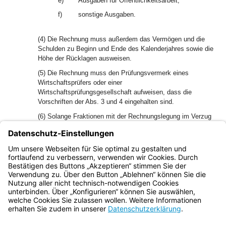
e)
Ausgaben für Öffentlichkeitsarbeit,
f)
sonstige Ausgaben.
(4) Die Rechnung muss außerdem das Vermögen und die
Schulden zu Beginn und Ende des Kalenderjahres sowie die
Höhe der Rücklagen ausweisen.
(5) Die Rechnung muss den Prüfungsvermerk eines
Wirtschaftsprüfers oder einer
Wirtschaftsprüfungsgesellschaft aufweisen, dass die
Vorschriften der Abs. 3 und 4 eingehalten sind.
(6) Solange Fraktionen mit der Rechnungslegung im Verzug
sind, sind Geldleistungen nach Art. 2 oder Art. 3
zurückzubehalten.
(7) Das Inventarverzeichnis ist von den Fraktionen zum
Ende jeder Legislaturperiode vorzulegen.
Bayern.de
BayernPortal
Datenschutz