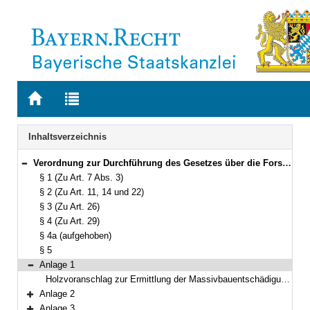
Zur
Zur
Startseite
Trefferliste
von
der
Navigation
Inhaltsverzeichnis
BAYERN.RECHT
letzten
Suche
Verordnung zur Durchführung des Gesetzes über die Forstrechte (FoRGDV) Vom 29. Januar 1959 (BayRS V S. 545) BayRS 7902-8-L (§§ 1–5)
Bereich reduzieren
§ 1 (Zu Art. 7 Abs. 3)
§ 2 (Zu Art. 11, 14 und 22)
§ 3 (Zu Art. 26)
§ 4 (Zu Art. 29)
§ 4a (aufgehoben)
§ 5
Anlage 1
Bereich reduzieren
Holzvoranschlag zur Ermittlung der Massivbauentschädigung (Art. 11 FoRG) des Ablösungsbetrags (Art. 22 FoRG) für
Anlage 2
Bereich erweitern
Anlage 3