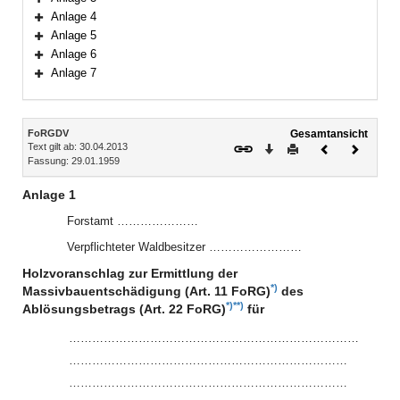
Bereich erweitern
Anlage 4
Bereich erweitern
Anlage 5
Bereich erweitern
Anlage 6
Bereich erweitern
Anlage 7
Bereich erweitern
Inhalt
FoRGDV
Gesamtansicht
Text gilt ab: 30.04.2013
Download
Drucken
Vorheriges
Nächste
Fassung: 29.01.1959
Dokument
Dokume
Anlage 1
Forstamt …………………
Verpflichteter Waldbesitzer ……………………
Holzvoranschlag zur Ermittlung der
*)
Massivbauentschädigung (Art. 11 FoRG)
des
*)
**)
Ablösungsbetrags (Art. 22 FoRG)
für
…………………………………………………………………
………………………………………………………………
………………………………………………………………