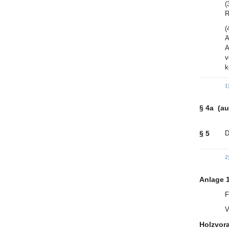
(
R
(
A
A
v
k
1
§ 4a
(a
§ 5
D
2
Anlage 
V
Holzvora