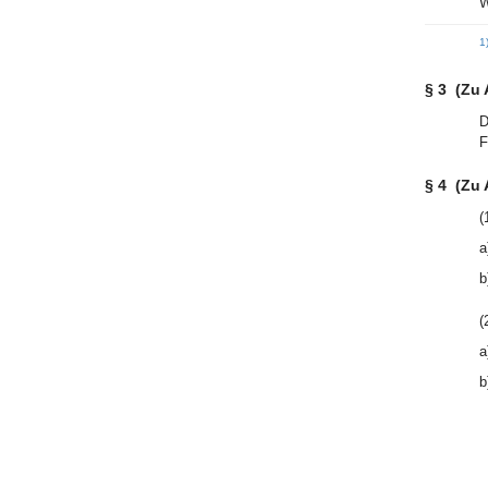
W
1
§ 3
(Zu 
D
F
§ 4
(Zu 
(
a
b
(
a
b