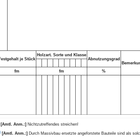
Holzart. Sorte und Klasse
Festgehalt je Stück
Abnutzungsgrad
Bemerku
fm
fm
%
)
[Amtl. Anm.:]
Nichtzutreffendes streichen!
*)
[Amtl. Anm.:]
Durch Massivbau ersetzte angeforstete Bauteile sind als sol