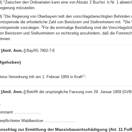
1
3)
Zwischen den Ordinariaten kann eine von Absatz 2 Buchst. b Nr. 1 abweic
egierung mitzuteilen.
1
4)
Die Regierung von Oberbayern teilt den vorschlagsberechtigten Behörden 
2
mtsperiode die erforderliche Zahl von Beisitzern und Stellvertretern mit.
Die 
3
mtsperiode vorzulegen.
Für die erstmalige Bestellung sind die Vorschlagslist
on Beisitzern und Stellvertretern so rechtzeitig anzufordern, daß die Forstrec
önnen.
)
[Amtl. Anm.:]
BayRS 7902-7-E
ufgehoben)
2)
iese Verordnung tritt am 1. Februar 1959 in Kraft
.
)
[Amtl. Anm.:]
Betrifft die ursprüngliche Fassung vom 29. Januar 1959 (GVBl
1
Forstamt …………………
erpflichteter Waldbesitzer ……………………
nschlag zur Ermittlung der Massivbauentschädigung (Art. 11 Fo