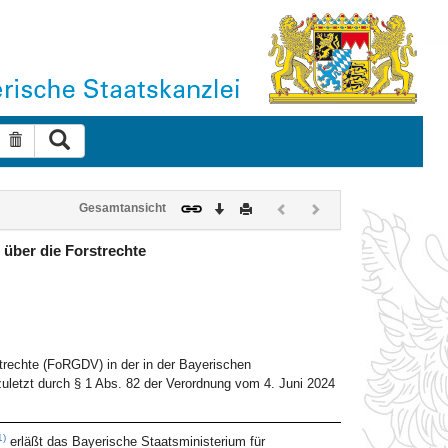
Suche ausführen
Suche zurücksetzen
Download
Drucken
Vorheriges
Nächstes
Gesamtansicht
Dokument
Dokument
(inaktiv)
(inaktiv)
über die Forstrechte
trechte (FoRGDV) in der in der Bayerischen
uletzt durch § 1 Abs. 82 der Verordnung vom 4. Juni 2024
1)
erläßt das Bayerische Staatsministerium für