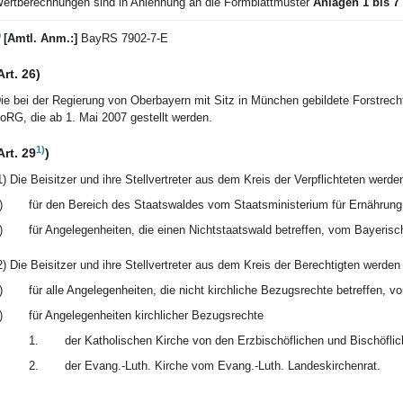
ertberechnungen sind in Anlehnung an die Formblattmuster
Anlagen 1 bis 7
)
[Amtl. Anm.:]
BayRS 7902-7-E
Art. 26)
ie bei der Regierung von Oberbayern mit Sitz in München gebildete Forstrecht
oRG, die ab 1. Mai 2007 gestellt werden.
1)
Art. 29
)
1) Die Beisitzer und ihre Stellvertreter aus dem Kreis der Verpflichteten werd
)
für den Bereich des Staatswaldes vom Staatsministerium für Ernährung
)
für Angelegenheiten, die einen Nichtstaatswald betreffen, vom Bayeris
2) Die Beisitzer und ihre Stellvertreter aus dem Kreis der Berechtigten werde
)
für alle Angelegenheiten, die nicht kirchliche Bezugsrechte betreffen,
)
für Angelegenheiten kirchlicher Bezugsrechte
1.
der Katholischen Kirche von den Erzbischöflichen und Bischöflich
2.
der Evang.-Luth. Kirche vom Evang.-Luth. Landeskirchenrat.