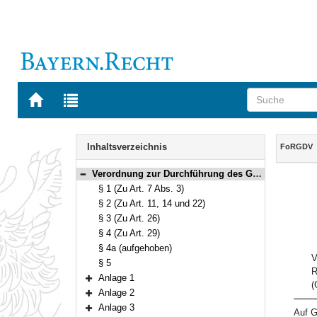
Zur
Zur
Startseite
Trefferliste
von
der
Navigation
BAYERN.RECHT
letzten
Inhalt
Inhaltsverzeichnis
FoRGDV
Suche
Verordnung zur Durchführung des Gesetzes über die Forstrechte (FoRGDV) Vom 29. Januar 1959 (BayRS V S. 545) BayRS 7902-8-L (§§ 1–5)
Bereich reduzieren
§ 1 (Zu Art. 7 Abs. 3)
§ 2 (Zu Art. 11, 14 und 22)
§ 3 (Zu Art. 26)
§ 4 (Zu Art. 29)
§ 4a (aufgehoben)
V
§ 5
R
Anlage 1
(
Bereich erweitern
Anlage 2
Bereich erweitern
Anlage 3
Auf G
Bereich erweitern