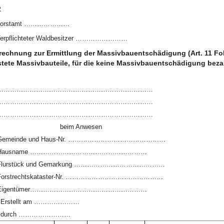
2
Forstamt …………………
erpflichteter Waldbesitzer ……………………
rechnung zur Ermittlung der Massivbauentschädigung (Art. 11 F
tete Massivbauteile, für die keine Massivbauentschädigung bezahl
………………………………………………………………
………………………………………………………………
………………………………………………………………
beim Anwesen
Gemeinde und Haus-Nr. ………………………………………
Hausname ………………………………………………
Flurstück und Gemarkung ……………………………………
Forstrechtskataster-Nr. ………………………………………
Eigentümer………………………………………………
Erstellt am …………………
durch ……………………