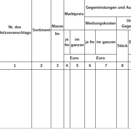
Gegenleistungen und Au
Marktpreis
Un
Werbungskosten
Masse
Gege
Nr. des
Sortiment
Holzvoranschlags
fm
je
im
je fm
im ganzen
E
fm
ganzen
Stück
Euro
Euro
1
2
3
4
5
6
7
8