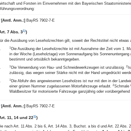
irtschaft und Forsten im Einvernehmen mit den Bayerischen Staatsministerie
führungsverordnung:
)
[Amtl. Anm.:]
BayRS 7902-7-E
1)
Art. 7 Abs. 3
)
ür die Ausübung von Leseholzrechten gilt, soweit der Rechtstitel nicht etwas
1
.
Die Ausübung der Leseholzrechte ist mit Ausnahme der Zeit vom 1. Ma
in der Woche (Leseholztage) von Sonnenaufgang bis Sonnenuntergang 
bestimmt und ortsüblich bekanntgegeben.
1
2
.
Die Verwendung von Hau- und Schneidewerkzeugen ist unzulässig.
I
zulässig, das wegen seiner Stärke nicht mit der Hand umgedrückt werd
1
.
Die Abfuhr des angewiesenen Leseholzes ist nur mit den in der Landwir
2
einer grünen Nummer zugelassenen Motorfahrzeuge erlaubt.
Schmale W
Waldbesitzer für motorisierte Fahrzeuge ganzjährig oder vorübergehend
)
[Amtl. Anm.:]
BayRS 7902-7-E
1)
Art. 11, 14 und 22
)
ie nach Art. 11 Abs. 2 bis 6, Art. 14 Abs. 3, Buchst. a bis d und Art. 22 Abs.