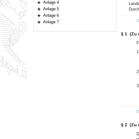
Anlage 4
Landw
Bereich erweitern
Anlage 5
Durch
Bereich erweitern
Anlage 6
Bereich erweitern
1
Anlage 7
Bereich erweitern
§ 1
(Zu 
F
1
2
3
1
§ 2
(Zu 
D