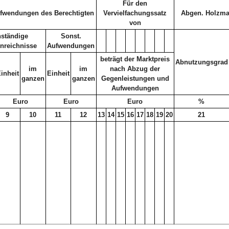
Für den
fwendungen des Berechtigten
Vervielfachungssatz
Abgen. Holzma
von
ständige
Sonst.
nreichnisse
Aufwendungen
beträgt der Marktpreis
Abnutzungsgrad
im
im
nach Abzug der
inheit
Einheit
ganzen
ganzen
Gegenleistungen und
Aufwendungen
Euro
Euro
Euro
%
9
10
11
12
13
14
15
16
17
18
19
20
21