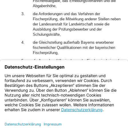
Fischereiabgabe, das Erhebungsverfahren und die
Abgabenhöhe,
3.
die Anforderungen und das Verfahren der
Fischerprüfung, die Mitwirkung anderer Stellen neben
der Landesanstalt für Landwirtschaft sowie die
Ausbildung der Prüfungsbewerber und der
Schulungskräfte,
4.
die Gleichstellung außerhalb Bayerns erworbener
fischereilicher Qualifikationen mit der bayerischen
Fischerprüfung,
5.
die Ausnahmefälle, in denen der Fischereischein auf
Lebenszeit ohne vorheriges Bestehen der
Fischerprüfung erteilt werden kann,
6.
die Einrichtung eines Fischereiregisters.
Bayern.de
BayernPortal
Datenschutz
Impressum