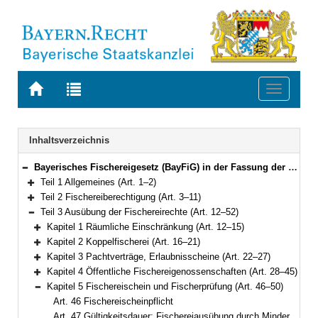
Zur
Zur
Toggle
Startseite
Trefferliste
navigati
von
der
BAYERN.RECHT
letzten
Navigation
Inhaltsverzeichnis
Suche
Bayerisches Fischereigesetz (BayFiG) in der Fassung der Bekanntmachung vom 10. Oktober 2008 (GVBl. S.840, 2009 S. 6) BayRS 793-1-L (Art. 1–69)
Bereich reduzieren
Teil 1 Allgemeines (Art. 1–2)
Bereich erweitern
Teil 2 Fischereiberechtigung (Art. 3–11)
Bereich erweitern
Teil 3 Ausübung der Fischereirechte (Art. 12–52)
Bereich reduzieren
Kapitel 1 Räumliche Einschränkung (Art. 12–15)
Bereich erweitern
Kapitel 2 Koppelfischerei (Art. 16–21)
Bereich erweitern
Kapitel 3 Pachtverträge, Erlaubnisscheine (Art. 22–27)
Bereich erweitern
Kapitel 4 Öffentliche Fischereigenossenschaften (Art. 28–45)
Bereich erweitern
Kapitel 5 Fischereischein und Fischerprüfung (Art. 46–50)
Bereich reduzieren
Art. 46 Fischereischeinpflicht
Art. 47 Gültigkeitsdauer; Fischereiausübung durch Minderjährige