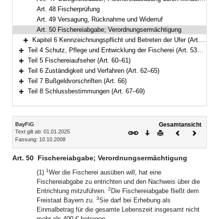
Art. 48 Fischerprüfung
Art. 49 Versagung, Rücknahme und Widerruf
Art. 50 Fischereiabgabe; Verordnungsermächtigung
Kapitel 6 Kennzeichnungspflicht und Betreten der Ufer (Art. 51–52)
Bereich erweitern
Teil 4 Schutz, Pflege und Entwicklung der Fischerei (Art. 53–59)
Bereich erweitern
Teil 5 Fischereiaufseher (Art. 60–61)
Bereich erweitern
Teil 6 Zuständigkeit und Verfahren (Art. 62–65)
Bereich erweitern
Teil 7 Bußgeldvorschriften (Art. 66)
Bereich erweitern
Teil 8 Schlussbestimmungen (Art. 67–69)
Bereich erweitern
Inhalt
BayFiG
Gesamtansicht
Text gilt ab: 01.01.2025
Download
Drucken
Vorheriges
Nächste
Fassung: 10.10.2008
Dokument
Dokume
Art. 50
Fischereiabgabe; Verordnungsermächtigung
1
(1)
Wer die Fischerei ausüben will, hat eine
Fischereiabgabe zu entrichten und den Nachweis über die
2
Entrichtung mitzuführen.
Die Fischereiabgabe fließt dem
3
Freistaat Bayern zu.
Sie darf bei Erhebung als
Einmalbetrag für die gesamte Lebenszeit insgesamt nicht
mehr als 400 € betragen.