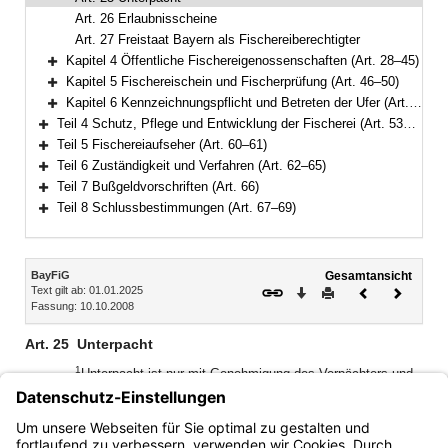
Art. 26 Erlaubnisscheine
Art. 27 Freistaat Bayern als Fischereiberechtigter
Kapitel 4 Öffentliche Fischereigenossenschaften (Art. 28–45)
Bereich erweitern
Kapitel 5 Fischereischein und Fischerprüfung (Art. 46–50)
Bereich erweitern
Kapitel 6 Kennzeichnungspflicht und Betreten der Ufer (Art. 51–52)
Bereich erweitern
Teil 4 Schutz, Pflege und Entwicklung der Fischerei (Art. 53–59)
Bereich erweitern
Teil 5 Fischereiaufseher (Art. 60–61)
Bereich erweitern
Teil 6 Zuständigkeit und Verfahren (Art. 62–65)
Bereich erweitern
Teil 7 Bußgeldvorschriften (Art. 66)
Bereich erweitern
Teil 8 Schlussbestimmungen (Art. 67–69)
Bereich erweitern
Inhalt
BayFiG
Gesamtansicht
Text gilt ab: 01.01.2025
Download
Drucken
Vorheriges
Nächste
Fassung: 10.10.2008
Dokument
Dokume
Art. 25
Unterpacht
1
Unterpacht ist nur mit Genehmigung des Verpächters und
für das ganze Fischereirecht sowie für den vollen Rest der
2
Pachtdauer zulässig.
Im Übrigen finden auf die Unterpacht
die Bestimmungen der Art. 22 bis 24 entsprechende