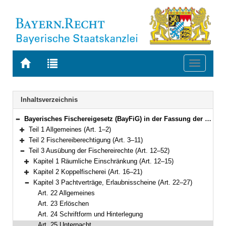
Zur
Zur
Toggle
Startseite
Trefferliste
navigati
von
der
BAYERN.RECHT
letzten
Navigation
Inhaltsverzeichnis
Suche
Bayerisches Fischereigesetz (BayFiG) in der Fassung der Bekanntmachung vom 10. Oktober 2008 (GVBl. S.840, 2009 S. 6) BayRS 793-1-L (Art. 1–69)
Bereich reduzieren
Teil 1 Allgemeines (Art. 1–2)
Bereich erweitern
Teil 2 Fischereiberechtigung (Art. 3–11)
Bereich erweitern
Teil 3 Ausübung der Fischereirechte (Art. 12–52)
Bereich reduzieren
Kapitel 1 Räumliche Einschränkung (Art. 12–15)
Bereich erweitern
Kapitel 2 Koppelfischerei (Art. 16–21)
Bereich erweitern
Kapitel 3 Pachtverträge, Erlaubnisscheine (Art. 22–27)
Bereich reduzieren
Art. 22 Allgemeines
Art. 23 Erlöschen
Art. 24 Schriftform und Hinterlegung
Art. 25 Unterpacht