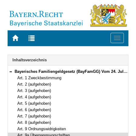
Zur
Zur
Toggle
Startseite
Trefferliste
navigati
von
der
BAYERN.RECHT
letzten
Navigation
Inhaltsverzeichnis
Suche
Bayerisches Familiengeldgesetz (BayFamGG) Vom 24. Juli 2018 (GVBl. S. 613, 622) BayRS 2170-7-A (Art. 1–9a)
Bereich reduzieren
Art. 1 Zweckbestimmung
Art. 2 (aufgehoben)
Art. 3 (aufgehoben)
Art. 4 (aufgehoben)
Art. 5 (aufgehoben)
Art. 6 (aufgehoben)
Art. 7 (aufgehoben)
Art. 8 (aufgehoben)
Art. 9 Ordnungswidrigkeiten
Art. 9a Übergangsvorschriften