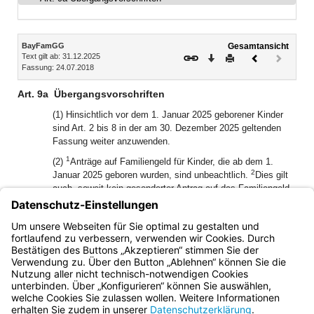
Inhalt
BayFamGG
Gesamtansicht
Text gilt ab: 31.12.2025
Download
Drucken
Vorheriges
Nächste
Fassung: 24.07.2018
Dokument
Dokume
(inaktiv)
Art. 9a
Übergangsvorschriften
(1) Hinsichtlich vor dem 1. Januar 2025 geborener Kinder
sind Art. 2 bis 8 in der am 30. Dezember 2025 geltenden
Fassung weiter anzuwenden.
1
(2)
Anträge auf Familiengeld für Kinder, die ab dem 1.
2
Januar 2025 geboren wurden, sind unbeachtlich.
Dies gilt
auch, soweit kein gesonderter Antrag auf das Familiengeld
gestellt wurde, sondern der Antrag auf Elterngeld gemäß
Art. 6 Abs. 1 Satz 2 des Bayerischen Familiengeldgesetzes
(BayFamGG) in der am 30. Dezember 2025 geltenden
Fassung als Antrag auf Familiengeld gilt.
Bayern.de
BayernPortal