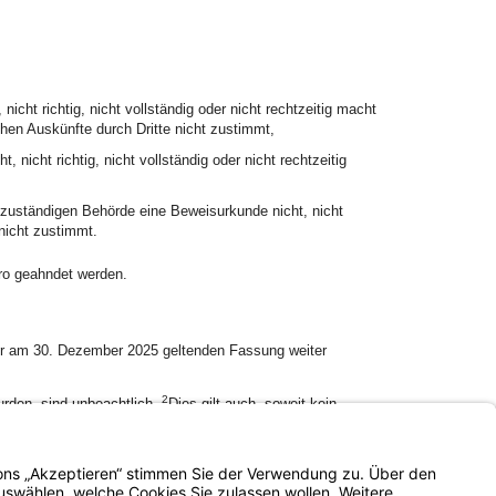
icht richtig, nicht vollständig oder nicht rechtzeitig macht
chen Auskünfte durch Dritte nicht zustimmt,
 nicht richtig, nicht vollständig oder nicht rechtzeitig
 zuständigen Behörde eine Beweisurkunde nicht, nicht
 nicht zustimmt.
uro geahndet werden.
 der am 30. Dezember 2025 geltenden Fassung weiter
2
urden, sind unbeachtlich.
Dies gilt auch, soweit kein
f Elterngeld gemäß Art. 6 Abs. 1 Satz 2 des Bayerischen
ung als Antrag auf Familiengeld gilt.