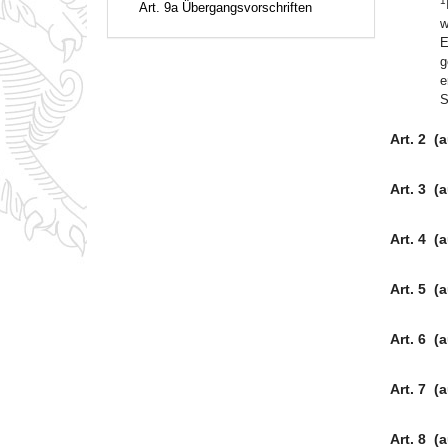
1
Art. 9a Übergangsvorschriften
w
E
g
e
S
Art. 2
(
Art. 3
(
Art. 4
(
Art. 5
(
Art. 6
(
Art. 7
(
Art. 8
(