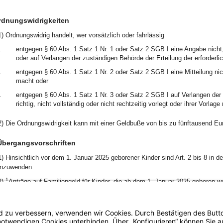
rdnungswidrigkeiten
1) Ordnungswidrig handelt, wer vorsätzlich oder fahrlässig
.
entgegen § 60 Abs. 1 Satz 1 Nr. 1 oder Satz 2 SGB I eine Angabe nicht, n
oder auf Verlangen der zuständigen Behörde der Erteilung der erforderli
.
entgegen § 60 Abs. 1 Satz 1 Nr. 2 oder Satz 2 SGB I eine Mitteilung nicht,
macht oder
.
entgegen § 60 Abs. 1 Satz 1 Nr. 3 oder Satz 2 SGB I auf Verlangen der
richtig, nicht vollständig oder nicht rechtzeitig vorlegt oder ihrer Vorlage
2) Die Ordnungswidrigkeit kann mit einer Geldbuße von bis zu fünftausend E
Übergangsvorschriften
1) Hinsichtlich vor dem 1. Januar 2025 geborener Kinder sind Art. 2 bis 8 in
nzuwenden.
1
2)
Anträge auf Familiengeld für Kinder, die ab dem 1. Januar 2025 geboren w
esonderter Antrag auf das Familiengeld gestellt wurde, sondern der Antrag au
amiliengeldgesetzes (BayFamGG) in der am 30. Dezember 2025 geltenden Fass