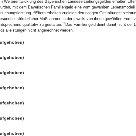
In Weiterentwicklung des Bayerischen Landeserziehungsgeldes erhalten Elter
urden, mit dem Bayerischen Familiengeld eine vom gewählten Lebensmodell d
2
rziehungsleistung.
Eltern erhalten zugleich den nötigen Gestaltungsspielrau
esundheitsförderlicher Maßnahmen in der jeweils von ihnen gewählten Form z
3
ntsprechend qualitativ zu gestalten.
Das Familiengeld dient damit nicht der 
ozialleistungen nicht angerechnet werden.
aufgehoben)
aufgehoben)
aufgehoben)
aufgehoben)
aufgehoben)
aufgehoben)
aufgehoben)