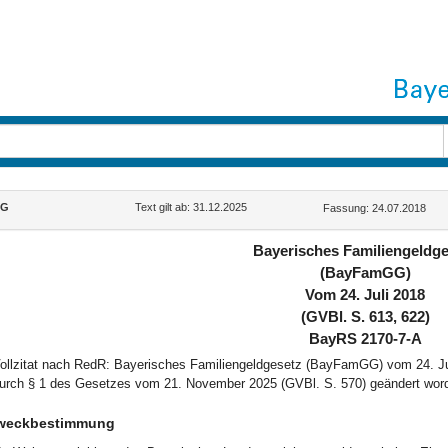
GG
Text gilt ab: 31.12.2025
Fassung: 24.07.2018
Bayerisches Familiengeldge
(BayFamGG)
Vom 24. Juli 2018
(GVBl. S. 613, 622)
BayRS 2170-7-A
ollzitat nach RedR: Bayerisches Familiengeldgesetz (BayFamGG) vom 24. Jul
urch § 1 des Gesetzes vom 21. November 2025 (GVBl. S. 570) geändert word
weckbestimmung