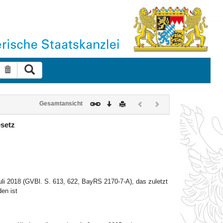
Suche ausführen
Suche zurücksetzen
Download
Drucken
Vorheriges
Nächstes
Gesamtansicht
Dokument
Dokument
(inaktiv)
(inaktiv)
setz
i 2018 (GVBl. S. 613, 622, BayRS 2170-7-A), das zuletzt
en ist