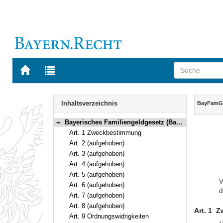
Zur
Zur
Startseite
Trefferliste
von
der
Navigation
BAYERN.RECHT
letzten
Inhalt
Inhaltsverzeichnis
BayFam
Suche
Bayerisches Familiengeldgesetz (BayFamGG) Vom 24. Juli 2018 (GVBl. S. 613, 622) BayRS 2170-7-A (Art. 1–9a)
Bereich reduzieren
Art. 1 Zweckbestimmung
Art. 2 (aufgehoben)
Art. 3 (aufgehoben)
Art. 4 (aufgehoben)
Art. 5 (aufgehoben)
V
Art. 6 (aufgehoben)
d
Art. 7 (aufgehoben)
Art. 8 (aufgehoben)
Art. 1
Z
Art. 9 Ordnungswidrigkeiten