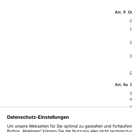
Art. 9
O
(
1
2
3
(
Art. 9a
(
a
(
g
F