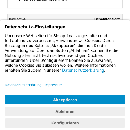
Inhalt
BayFamGG
Gesamtansicht
Text gilt ab: 31.12.2025
Download
Drucken
Vorheriges
Nächste
Fassung: 24.07.2018
Dokument
Dokume
Art. 4
(aufgehoben)
Bayern.de
BayernPortal
Datenschutz
Impressum
Barrierefreiheit
Hilfe
Kontakt
Kontrastwechsel
Schriftgröße