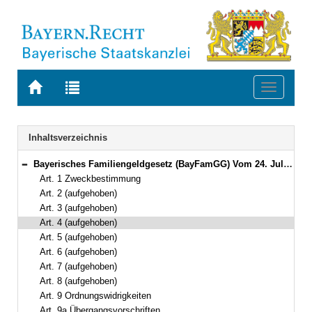
Zur
Zur
Toggle
Startseite
Trefferliste
navigati
von
der
BAYERN.RECHT
letzten
Navigation
Inhaltsverzeichnis
Suche
Bayerisches Familiengeldgesetz (BayFamGG) Vom 24. Juli 2018 (GVBl. S. 613, 622) BayRS 2170-7-A (Art. 1–9a)
Bereich reduzieren
Art. 1 Zweckbestimmung
Art. 2 (aufgehoben)
Art. 3 (aufgehoben)
Art. 4 (aufgehoben)
Art. 5 (aufgehoben)
Art. 6 (aufgehoben)
Art. 7 (aufgehoben)
Art. 8 (aufgehoben)
Art. 9 Ordnungswidrigkeiten
Art. 9a Übergangsvorschriften