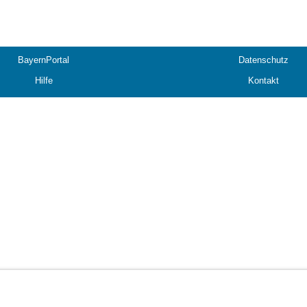
BayernPortal
Datenschutz
Hilfe
Kontakt