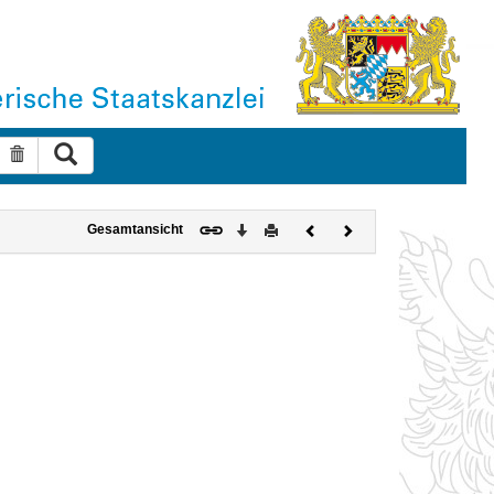
Suche ausführen
Suche zurücksetzen
Download
Drucken
Vorheriges
Nächstes
Gesamtansicht
Dokument
Dokument