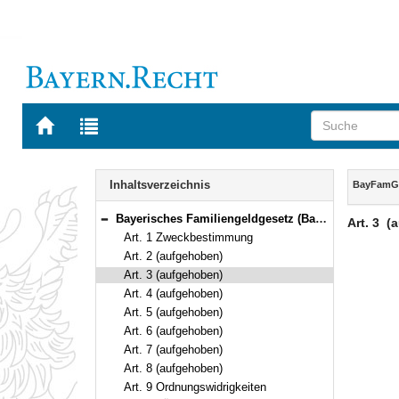
Zur
Zur
Startseite
Trefferliste
von
der
Navigation
BAYERN.RECHT
letzten
Inhalt
Inhaltsverzeichnis
BayFam
Suche
Bayerisches Familiengeldgesetz (BayFamGG) Vom 24. Juli 2018 (GVBl. S. 613, 622) BayRS 2170-7-A (Art. 1–9a)
Art. 3
(
Bereich reduzieren
Art. 1 Zweckbestimmung
Art. 2 (aufgehoben)
Art. 3 (aufgehoben)
Art. 4 (aufgehoben)
Art. 5 (aufgehoben)
Art. 6 (aufgehoben)
Art. 7 (aufgehoben)
Art. 8 (aufgehoben)
Art. 9 Ordnungswidrigkeiten