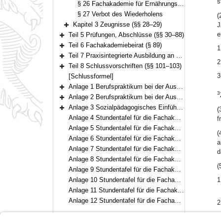
s
§ 26 Fachakademie für Ernährungs- und Versorgungsmanagement
§ 27 Verbot des Wiederholens
(
Kapitel 3 Zeugnisse (§§ 28–29)
J
Bereich erweitern
e
Teil 5 Prüfungen, Abschlüsse (§§ 30–88)
Bereich erweitern
Teil 6 Fachakademiebeirat (§ 89)
1
Bereich erweitern
Teil 7 Praxisintegrierte Ausbildung an der Fachakademie für Sozialpädagogik (§§ 90–100)
Bereich erweitern
2
Teil 8 Schlussvorschriften (§§ 101–103)
Bereich erweitern
3
[Schlussformel]
Anlage 1 Berufspraktikum bei der Ausbildung zur Staatlich anerkannten Erzieherin und zum Staatlich anerkannten Erzieher
Bereich erweitern
3
Anlage 2 Berufspraktikum bei der Ausbildung zur Staatlich geprüften Betriebswirtin für Ernährungs- und Versorgungsmanagement und zum Staatlich geprüften Betriebswirt für Ernährungs- und Versorgungsmanagement
Bereich erweitern
Anlage 3 Sozialpädagogisches Einführungsjahr
(
Bereich erweitern
Anlage 4 Stundentafel für die Fachakademie für Brau- und Getränketechnologie
f
Anlage 5 Stundentafel für die Fachakademie für Heilpädagogik
(
Anlage 6 Stundentafel für die Fachakademie für Medizintechnik
a
Anlage 7 Stundentafel für die Fachakademie für Raum- und Objektdesign
d
Anlage 8 Stundentafel für die Fachakademie für Wirtschaft
(
Anlage 9 Stundentafel für die Fachakademie für Sozialpädagogik
Anlage 10 Stundentafel für die Fachakademie für Sprachen und internationale Kommunikation
1
Anlage 11 Stundentafel für die Fachakademie für Ernährungs- und Versorgungsmanagement
Anlage 12 Stundentafel für die Fachakademien für Sozialpädagogik (praxisintegrierte Ausbildung)
2
2