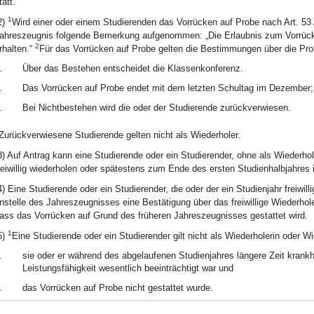
tatt.
1
2)
Wird einer oder einem Studierenden das Vorrücken auf Probe nach Art. 53
ahreszeugnis folgende Bemerkung aufgenommen: „Die Erlaubnis zum Vorrücken 
2
rhalten.“
Für das Vorrücken auf Probe gelten die Bestimmungen über die Pro
.
Über das Bestehen entscheidet die Klassenkonferenz.
.
Das Vorrücken auf Probe endet mit dem letzten Schultag im Dezember; e
.
Bei Nichtbestehen wird die oder der Studierende zurückverwiesen.
Zurückverwiesene Studierende gelten nicht als Wiederholer.
3) Auf Antrag kann eine Studierende oder ein Studierender, ohne als Wiederhol
reiwillig wiederholen oder spätestens zum Ende des ersten Studienhalbjahres 
4) Eine Studierende oder ein Studierender, die oder der ein Studienjahr freiwilli
nstelle des Jahreszeugnisses eine Bestätigung über das freiwillige Wiederhol
ass das Vorrücken auf Grund des früheren Jahreszeugnisses gestattet wird.
1
5)
Eine Studierende oder ein Studierender gilt nicht als Wiederholerin oder W
.
sie oder er während des abgelaufenen Studienjahres längere Zeit krankh
Leistungsfähigkeit wesentlich beeinträchtigt war und
.
das Vorrücken auf Probe nicht gestattet wurde.