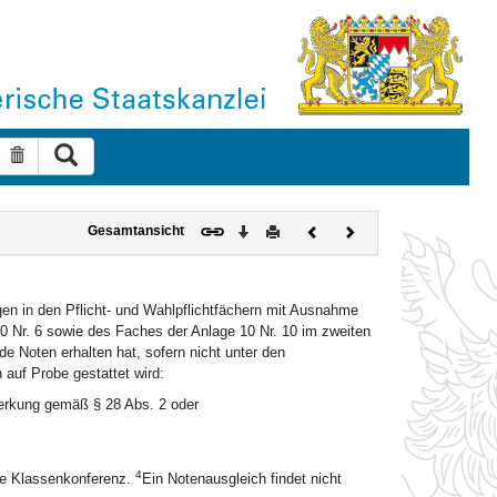
Suche ausführen
Suche zurücksetzen
Download
Drucken
Vorheriges
Nächstes
Gesamtansicht
Dokument
Dokument
gen in den Pflicht- und Wahlpflichtfächern mit Ausnahme
0 Nr. 6 sowie des Faches der Anlage 10 Nr. 10 im zweiten
 Noten erhalten hat, sofern nicht unter den
auf Probe gestattet wird:
merkung gemäß § 28 Abs. 2 oder
4
die Klassenkonferenz.
Ein Notenausgleich findet nicht