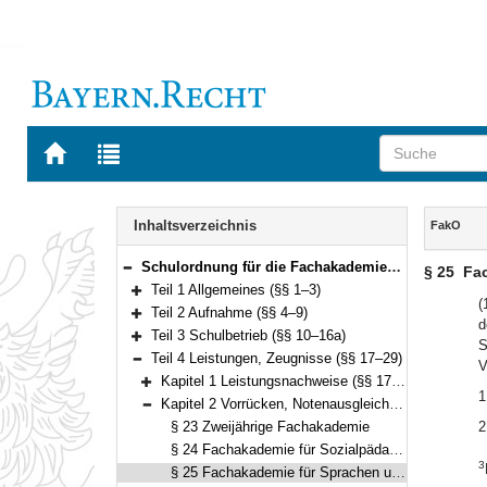
Zur
Zur
Startseite
Trefferliste
von
der
Navigation
BAYERN.RECHT
letzten
Inhalt
Inhaltsverzeichnis
FakO
Suche
Schulordnung für die Fachakademien (Fachakademieordnung – FakO) Vom 9. Mai 2017 (GVBl. S. 118) BayRS 2236-9-1-4-K (§§ 1–103)
§ 25
Fac
Bereich reduzieren
Teil 1 Allgemeines (§§ 1–3)
Bereich erweitern
(
Teil 2 Aufnahme (§§ 4–9)
d
Bereich erweitern
Teil 3 Schulbetrieb (§§ 10–16a)
S
Bereich erweitern
Teil 4 Leistungen, Zeugnisse (§§ 17–29)
V
Bereich reduzieren
Kapitel 1 Leistungsnachweise (§§ 17–22)
Bereich erweitern
1
Kapitel 2 Vorrücken, Notenausgleich und Wiederholen (§§ 23–27)
Bereich reduzieren
§ 23 Zweijährige Fachakademie
2
§ 24 Fachakademie für Sozialpädagogik
3
§ 25 Fachakademie für Sprachen und internationale Kommunikation