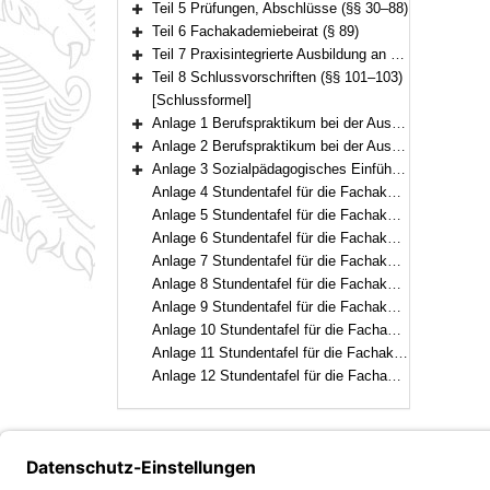
Teil 5 Prüfungen, Abschlüsse (§§ 30–88)
Bereich erweitern
Teil 6 Fachakademiebeirat (§ 89)
Bereich erweitern
Teil 7 Praxisintegrierte Ausbildung an der Fachakademie für Sozialpädagogik (§§ 90–100)
Bereich erweitern
Teil 8 Schlussvorschriften (§§ 101–103)
Bereich erweitern
[Schlussformel]
Anlage 1 Berufspraktikum bei der Ausbildung zur Staatlich anerkannten Erzieherin und zum Staatlich anerkannten Erzieher
Bereich erweitern
Anlage 2 Berufspraktikum bei der Ausbildung zur Staatlich geprüften Betriebswirtin für Ernährungs- und Versorgungsmanagement und zum Staatlich geprüften Betriebswirt für Ernährungs- und Versorgungsmanagement
Bereich erweitern
Anlage 3 Sozialpädagogisches Einführungsjahr
Bereich erweitern
Anlage 4 Stundentafel für die Fachakademie für Brau- und Getränketechnologie
Anlage 5 Stundentafel für die Fachakademie für Heilpädagogik
Anlage 6 Stundentafel für die Fachakademie für Medizintechnik
Anlage 7 Stundentafel für die Fachakademie für Raum- und Objektdesign
Anlage 8 Stundentafel für die Fachakademie für Wirtschaft
Anlage 9 Stundentafel für die Fachakademie für Sozialpädagogik
Anlage 10 Stundentafel für die Fachakademie für Sprachen und internationale Kommunikation
Anlage 11 Stundentafel für die Fachakademie für Ernährungs- und Versorgungsmanagement
Anlage 12 Stundentafel für die Fachakademien für Sozialpädagogik (praxisintegrierte Ausbildung)
Bayern.de