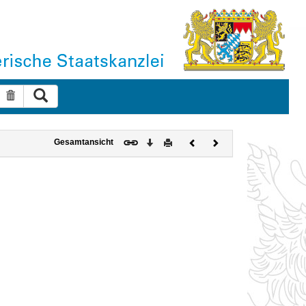
Suche ausführen
Suche zurücksetzen
Download
Drucken
Vorheriges
Nächstes
Gesamtansicht
Dokument
Dokument