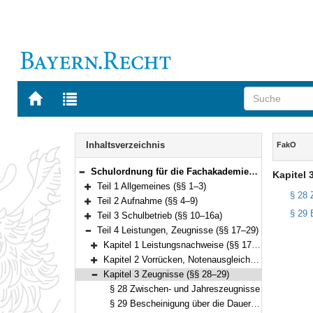
Zur
Zur
Startseite
Trefferliste
von
der
Navigation
BAYERN.RECHT
letzten
Inhalt
Inhaltsverzeichnis
FakO
Suche
Schulordnung für die Fachakademien (Fachakademieordnung – FakO) Vom 9. Mai 2017 (GVBl. S. 118) BayRS 2236-9-1-4-K (§§ 1–103)
Kapitel 
Bereich reduzieren
Teil 1 Allgemeines (§§ 1–3)
Bereich erweitern
§ 28 
Teil 2 Aufnahme (§§ 4–9)
Bereich erweitern
§ 29 
Teil 3 Schulbetrieb (§§ 10–16a)
Bereich erweitern
Teil 4 Leistungen, Zeugnisse (§§ 17–29)
Bereich reduzieren
Kapitel 1 Leistungsnachweise (§§ 17–22)
Bereich erweitern
Kapitel 2 Vorrücken, Notenausgleich und Wiederholen (§§ 23–27)
Bereich erweitern
Kapitel 3 Zeugnisse (§§ 28–29)
Bereich reduzieren
§ 28 Zwischen- und Jahreszeugnisse
§ 29 Bescheinigung über die Dauer des Schulbesuchs