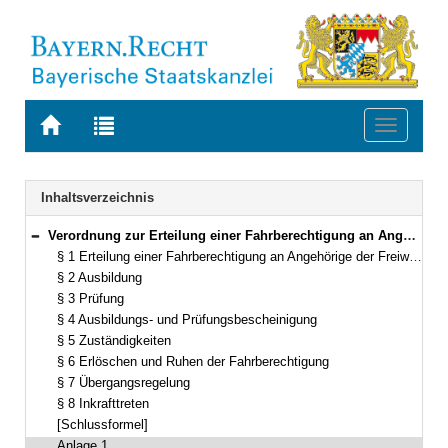
Zur
Zur
Toggle
Startseite
Trefferliste
navigati
von
der
BAYERN.RECHT
letzten
Navigation
Inhaltsverzeichnis
Suche
Verordnung zur Erteilung einer Fahrberechtigung an Angehörige der Freiwilligen Feuerwehren, der nach Landesrecht anerkannten Rettungsdienste, des Technischen Hilfswerks und sonstiger Einheiten des Katastrophenschutzes (Bayerische Fahrberechtigungsverordnung – FBerV) Vom 8. Oktober 2009 (GVBl. S. 510, ber. GVBl. 2016 S. 10) BayRS 9210-8-I (§§ 1–8)
Bereich reduzieren
§ 1 Erteilung einer Fahrberechtigung an Angehörige der Freiwilligen Feuerwehren, der nach Landesrecht anerkannten Rettungsdienste, des Technischen Hilfswerks und sonstiger Einheiten des Katastrophenschutzes
§ 2 Ausbildung
§ 3 Prüfung
§ 4 Ausbildungs- und Prüfungsbescheinigung
§ 5 Zuständigkeiten
§ 6 Erlöschen und Ruhen der Fahrberechtigung
§ 7 Übergangsregelung
§ 8 Inkrafttreten
[Schlussformel]
Anlage 1