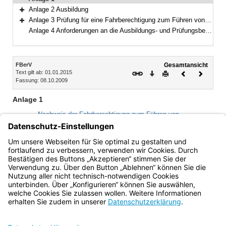
Anlage 2 Ausbildung
Bereich erweitern
Anlage 3 Prüfung für eine Fahrberechtigung zum Führen von Einsatzfahrzeugen der Freiwilligen Feuerwehren, der nach Landesrecht anerkannten Rettungsdienste, des Technischen Hilfswerks und sonstiger Einheiten des Katastrophenschutzes
Bereich erweitern
Anlage 4 Anforderungen an die Ausbildungs- und Prüfungsbescheinigung
Inhalt
FBerV
Gesamtansicht
Text gilt ab: 01.01.2015
Download
Drucken
Vorheriges
Nächste
Fassung: 08.10.2009
Dokument
Dokume
Anlage 1
Nachweis der Fahrberechtigung zum Führen von
Einsatzfahrzeugen der Freiwilligen Feuerwehren, der nach
Landesrecht anerkannten Rettungsdienste, des
Technischen Hilfswerks und sonstiger Einheiten des
Katastrophenschutzes
Bayern.de
BayernPortal
Datenschutz