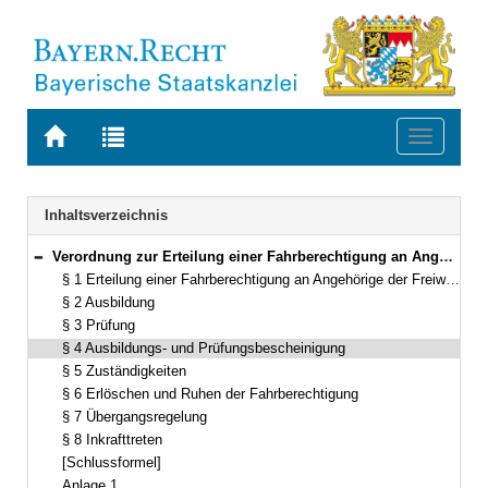
Zur
Zur
Toggle
Startseite
Trefferliste
navigati
von
der
BAYERN.RECHT
letzten
Navigation
Inhaltsverzeichnis
Suche
Verordnung zur Erteilung einer Fahrberechtigung an Angehörige der Freiwilligen Feuerwehren, der nach Landesrecht anerkannten Rettungsdienste, des Technischen Hilfswerks und sonstiger Einheiten des Katastrophenschutzes (Bayerische Fahrberechtigungsverordnung – FBerV) Vom 8. Oktober 2009 (GVBl. S. 510, ber. GVBl. 2016 S. 10) BayRS 9210-8-I (§§ 1–8)
Bereich reduzieren
§ 1 Erteilung einer Fahrberechtigung an Angehörige der Freiwilligen Feuerwehren, der nach Landesrecht anerkannten Rettungsdienste, des Technischen Hilfswerks und sonstiger Einheiten des Katastrophenschutzes
§ 2 Ausbildung
§ 3 Prüfung
§ 4 Ausbildungs- und Prüfungsbescheinigung
§ 5 Zuständigkeiten
§ 6 Erlöschen und Ruhen der Fahrberechtigung
§ 7 Übergangsregelung
§ 8 Inkrafttreten
[Schlussformel]
Anlage 1