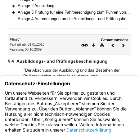
Anlage 2 Ausbildung
Bereich erweitern
Anlage 3 Prüfung für eine Fahrberechtigung zum Führen von Einsatzfahrzeugen der Freiwilligen Feuerwehren, der nach Landesrecht anerkannten Rettungsdienste, des Technischen Hilfswerks und sonstiger Einheiten des Katastrophenschutzes
Bereich erweitern
Anlage 4 Anforderungen an die Ausbildungs- und Prüfungsbescheinigung
Inhalt
FBerV
Gesamtansicht
Text gilt ab: 01.01.2015
Download
Drucken
Vorheriges
Nächste
Fassung: 08.10.2009
Dokument
Dokume
§ 4
Ausbildungs- und Prüfungsbescheinigung
1
Der Abschluss der Ausbildung und das Bestehen der
Prüfung werden in einer Ausbildungs- und
Prüfungsbescheinigung, die den Anforderungen der
Anlage
2
4
entsprechen muss, bestätigt.
Die Ausbildungs- und
Prüfungsbescheinigung ist der zur Erteilung der
Fahrberechtigung zuständigen Stelle auszuhändigen.
Bayern.de
BayernPortal
Datenschutz