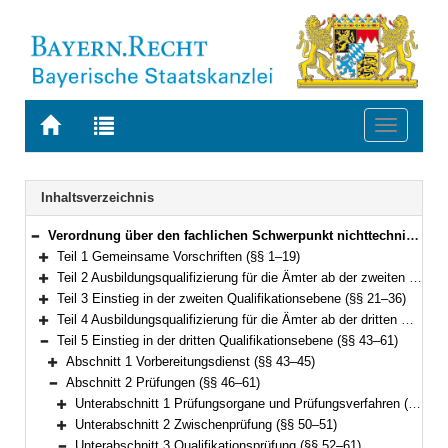
Zur
Zur
Toggle
Startseite
Trefferliste
navigati
von
der
BAYERN.RECHT
letzten
Navigation
Inhaltsverzeichnis
Suche
Verordnung über den fachlichen Schwerpunkt nichttechnischer Verwaltungsdienst in der Fachlaufbahn Verwaltung und Finanzen (Fachverordnung nichttechnischer Verwaltungsdienst – FachV-nVD) Vom 25. Oktober 2011 (GVBl. S. 553) BayRS 2038-3-1-7-I (§§ 1–67)
Bereich reduzieren
Teil 1 Gemeinsame Vorschriften (§§ 1–19)
Bereich erweitern
Teil 2 Ausbildungsqualifizierung für die Ämter ab der zweiten Qualifikationsebene (§ 20)
Bereich erweitern
Teil 3 Einstieg in der zweiten Qualifikationsebene (§§ 21–36)
Bereich erweitern
Teil 4 Ausbildungsqualifizierung für die Ämter ab der dritten Qualifikationsebene (§§ 37–42)
Bereich erweitern
Teil 5 Einstieg in der dritten Qualifikationsebene (§§ 43–61)
Bereich reduzieren
Abschnitt 1 Vorbereitungsdienst (§§ 43–45)
Bereich erweitern
Abschnitt 2 Prüfungen (§§ 46–61)
Bereich reduzieren
Unterabschnitt 1 Prüfungsorgane und Prüfungsverfahren (§§ 46–49)
Bereich erweitern
Unterabschnitt 2 Zwischenprüfung (§§ 50–51)
Bereich erweitern
Unterabschnitt 3 Qualifikationsprüfung (§§ 52–61)