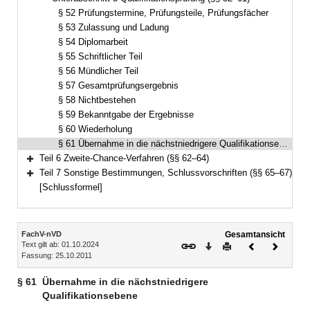
Bereich reduzieren
§ 52 Prüfungstermine, Prüfungsteile, Prüfungsfächer
§ 53 Zulassung und Ladung
§ 54 Diplomarbeit
§ 55 Schriftlicher Teil
§ 56 Mündlicher Teil
§ 57 Gesamtprüfungsergebnis
§ 58 Nichtbestehen
§ 59 Bekanntgabe der Ergebnisse
§ 60 Wiederholung
§ 61 Übernahme in die nächstniedrigere Qualifikationsebene
Teil 6 Zweite-Chance-Verfahren (§§ 62–64)
Bereich erweitern
Teil 7 Sonstige Bestimmungen, Schlussvorschriften (§§ 65–67)
Bereich erweitern
[Schlussformel]
Inhalt
FachV-nVD
Gesamtansicht
Text gilt ab: 01.10.2024
Download
Drucken
Vorheriges
Nächste
Fassung: 25.10.2011
Dokument
Dokume
§ 61
Übernahme in die nächstniedrigere
Qualifikationsebene