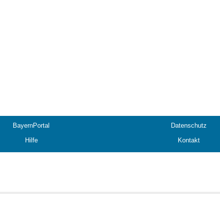
BayernPortal
Datenschutz
Hilfe
Kontakt