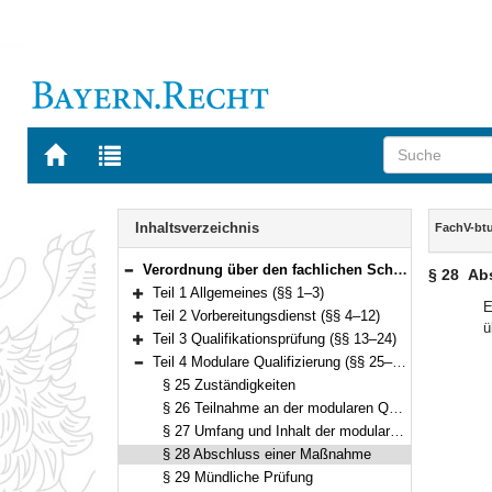
Zur
Zur
Startseite
Trefferliste
von
der
Navigation
BAYERN.RECHT
letzten
Inhalt
Inhaltsverzeichnis
FachV-bt
Suche
Verordnung über den fachlichen Schwerpunkt bautechnischer und umweltfachlicher Verwaltungsdienst (Fachverordnung bautechnischer und umweltfachlicher Verwaltungsdienst – FachV-btuD) Vom 28. September 2018 (GVBl. S. 755) BayRS 2038-3-1-8-V (§§ 1–34)
§ 28
Ab
Bereich reduzieren
Teil 1 Allgemeines (§§ 1–3)
Bereich erweitern
E
Teil 2 Vorbereitungsdienst (§§ 4–12)
ü
Bereich erweitern
Teil 3 Qualifikationsprüfung (§§ 13–24)
Bereich erweitern
Teil 4 Modulare Qualifizierung (§§ 25–32)
Bereich reduzieren
§ 25 Zuständigkeiten
§ 26 Teilnahme an der modularen Qualifizierung
§ 27 Umfang und Inhalt der modularen Qualifizierung
§ 28 Abschluss einer Maßnahme
§ 29 Mündliche Prüfung