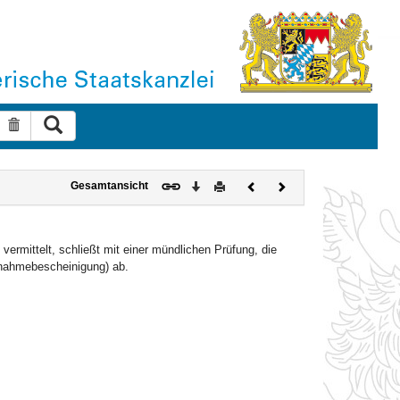
Suche ausführen
Suche zurücksetzen
Download
Drucken
Vorheriges
Nächstes
Gesamtansicht
Dokument
Dokument
vermittelt, schließt mit einer mündlichen Prüfung, die
lnahmebescheinigung) ab.