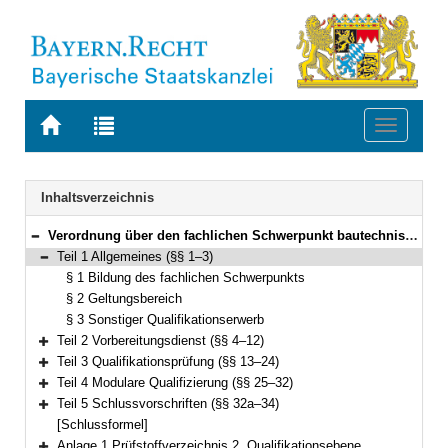
Zur
Zur
Toggle
Startseite
Trefferliste
navigati
von
der
BAYERN.RECHT
letzten
Navigation
Inhaltsverzeichnis
Suche
Verordnung über den fachlichen Schwerpunkt bautechnischer und umweltfachlicher Verwaltungsdienst (Fachverordnung bautechnischer und umweltfachlicher Verwaltungsdienst – FachV-btuD) Vom 28. September 2018 (GVBl. S. 755) BayRS 2038-3-1-8-V (§§ 1–34)
Bereich reduzieren
Teil 1 Allgemeines (§§ 1–3)
Bereich reduzieren
§ 1 Bildung des fachlichen Schwerpunkts
§ 2 Geltungsbereich
§ 3 Sonstiger Qualifikationserwerb
Teil 2 Vorbereitungsdienst (§§ 4–12)
Bereich erweitern
Teil 3 Qualifikationsprüfung (§§ 13–24)
Bereich erweitern
Teil 4 Modulare Qualifizierung (§§ 25–32)
Bereich erweitern
Teil 5 Schlussvorschriften (§§ 32a–34)
Bereich erweitern
[Schlussformel]
Anlage 1 Prüfstoffverzeichnis 2. Qualifikationsebene