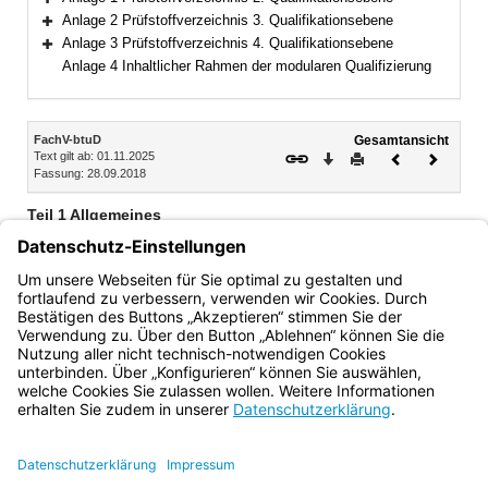
Bereich erweitern
Anlage 2 Prüfstoffverzeichnis 3. Qualifikationsebene
Bereich erweitern
Anlage 3 Prüfstoffverzeichnis 4. Qualifikationsebene
Bereich erweitern
Anlage 4 Inhaltlicher Rahmen der modularen Qualifizierung
Inhalt
FachV-btuD
Gesamtansicht
Text gilt ab: 01.11.2025
Download
Drucken
Vorheriges
Nächste
Fassung: 28.09.2018
Dokument
Dokume
Teil 1 Allgemeines
§ 1 Bildung des fachlichen Schwerpunkts
§ 2 Geltungsbereich
§ 3 Sonstiger Qualifikationserwerb
Bayern.de
BayernPortal
Datenschutz
Impressum