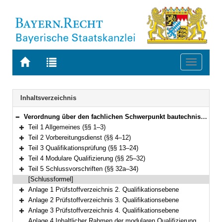
Zur
Zur
Toggle
Startseite
Trefferliste
navigati
von
der
BAYERN.RECHT
letzten
Navigation
Inhaltsverzeichnis
Suche
Verordnung über den fachlichen Schwerpunkt bautechnischer und umweltfachlicher Verwaltungsdienst (Fachverordnung bautechnischer und umweltfachlicher Verwaltungsdienst – FachV-btuD) Vom 28. September 2018 (GVBl. S. 755) BayRS 2038-3-1-8-V (§§ 1–34)
Bereich reduzieren
Teil 1 Allgemeines (§§ 1–3)
Bereich erweitern
Teil 2 Vorbereitungsdienst (§§ 4–12)
Bereich erweitern
Teil 3 Qualifikationsprüfung (§§ 13–24)
Bereich erweitern
Teil 4 Modulare Qualifizierung (§§ 25–32)
Bereich erweitern
Teil 5 Schlussvorschriften (§§ 32a–34)
Bereich erweitern
[Schlussformel]
Anlage 1 Prüfstoffverzeichnis 2. Qualifikationsebene
Bereich erweitern
Anlage 2 Prüfstoffverzeichnis 3. Qualifikationsebene
Bereich erweitern
Anlage 3 Prüfstoffverzeichnis 4. Qualifikationsebene
Bereich erweitern
Anlage 4 Inhaltlicher Rahmen der modularen Qualifizierung