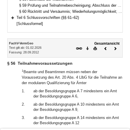
§ 59 Prüfung und Teilnahmebescheinigung; Abschluss der modularen Qualifizierung
§ 60 Rücktritt und Versäumnis; Wiederholungsmöglichkeit; Nachteilsausgleich
Teil 6 Schlussvorschriften (§§ 61–62)
Bereich erweitern
[Schlussformel]
Inhalt
FachV-VermGeo
Gesamtansicht
Text gilt ab: 01.02.2026
Download
Drucken
Vorheriges
Nächste
Fassung: 28.09.2012
Dokument
Dokume
§ 56
Teilnahmevoraussetzungen
1
Beamte und Beamtinnen müssen neben der
Voraussetzung des Art. 20 Abs. 4 LlbG für die Teilnahme an
der modularen Qualifizierung für Ämter
1.
ab der Besoldungsgruppe A 7 mindestens ein Amt
der Besoldungsgruppe A 6,
2.
ab der Besoldungsgruppe A 10 mindestens ein Amt
der Besoldungsgruppe A 9,
3.
ab der Besoldungsgruppe A 14 mindestens ein Amt
der Besoldungsgruppe A 12