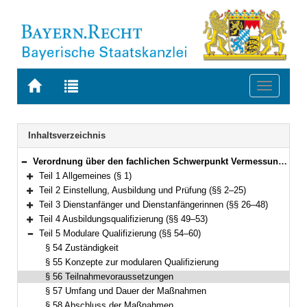
Zur
Zur
Toggle
Startseite
Trefferliste
navigati
von
der
BAYERN.RECHT
letzten
Navigation
Inhaltsverzeichnis
Suche
Verordnung über den fachlichen Schwerpunkt Vermessung und Geoinformation (FachV-VermGeo) Vom 28. September 2012 (GVBl. S. 493) BayRS 2038-3-5-5-F (§§ 1–62)
Bereich reduzieren
Teil 1 Allgemeines (§ 1)
Bereich erweitern
Teil 2 Einstellung, Ausbildung und Prüfung (§§ 2–25)
Bereich erweitern
Teil 3 Dienstanfänger und Dienstanfängerinnen (§§ 26–48)
Bereich erweitern
Teil 4 Ausbildungsqualifizierung (§§ 49–53)
Bereich erweitern
Teil 5 Modulare Qualifizierung (§§ 54–60)
Bereich reduzieren
§ 54 Zuständigkeit
§ 55 Konzepte zur modularen Qualifizierung
§ 56 Teilnahmevoraussetzungen
§ 57 Umfang und Dauer der Maßnahmen
§ 58 Abschluss der Maßnahmen