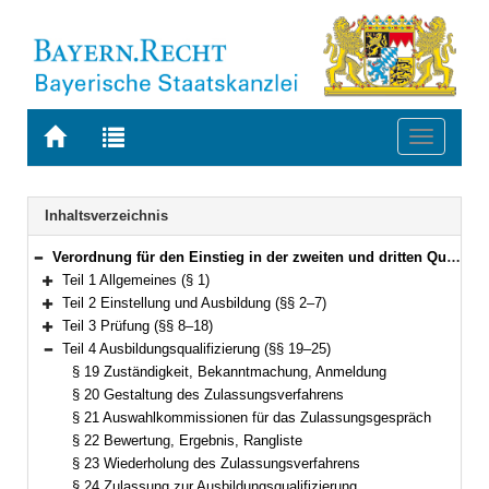
Zur
Zur
Toggle
Startseite
Trefferliste
navigati
von
der
BAYERN.RECHT
letzten
Navigation
Inhaltsverzeichnis
Suche
Verordnung für den Einstieg in der zweiten und dritten Qualifikationsebene im fachlichen Schwerpunkt Ländliche Entwicklung (FachV-LE/QE2+3) Vom 2. Dezember 2012 (GVBl. S. 716) BayRS 2038-3-7-3-L (§§ 1–26)
Bereich reduzieren
Teil 1 Allgemeines (§ 1)
Bereich erweitern
Teil 2 Einstellung und Ausbildung (§§ 2–7)
Bereich erweitern
Teil 3 Prüfung (§§ 8–18)
Bereich erweitern
Teil 4 Ausbildungsqualifizierung (§§ 19–25)
Bereich reduzieren
§ 19 Zuständigkeit, Bekanntmachung, Anmeldung
§ 20 Gestaltung des Zulassungsverfahrens
§ 21 Auswahlkommissionen für das Zulassungsgespräch
§ 22 Bewertung, Ergebnis, Rangliste
§ 23 Wiederholung des Zulassungsverfahrens
§ 24 Zulassung zur Ausbildungsqualifizierung