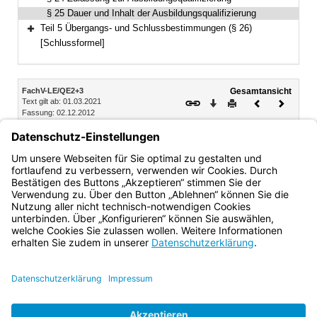
§ 25 Dauer und Inhalt der Ausbildungsqualifizierung
Teil 5 Übergangs- und Schlussbestimmungen (§ 26)
Bereich erweitern
[Schlussformel]
Inhalt
FachV-LE/QE2+3
Gesamtansicht
Text gilt ab: 01.03.2021
Download
Drucken
Vorheriges
Nächste
Fassung: 02.12.2012
Dokument
Dokume
§ 25
Dauer und Inhalt der Ausbildungsqualifizierung
Für die Dauer und den Inhalt der Ausbildungsqualifizierung
gilt § 7 entsprechend.
Bayern.de
BayernPortal
Datenschutz
Impressum
Barrierefreiheit