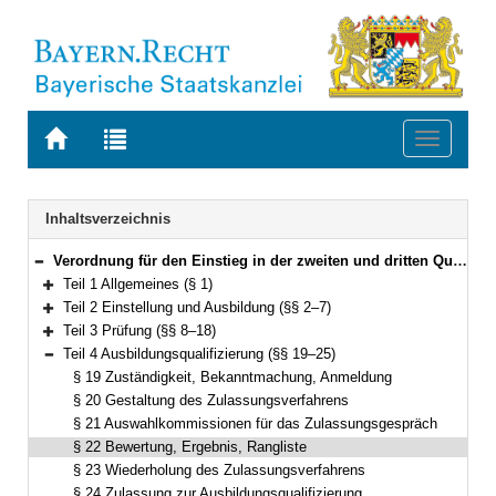
Zur
Zur
Toggle
Startseite
Trefferliste
navigati
von
der
BAYERN.RECHT
letzten
Navigation
Inhaltsverzeichnis
Suche
Verordnung für den Einstieg in der zweiten und dritten Qualifikationsebene im fachlichen Schwerpunkt Ländliche Entwicklung (FachV-LE/QE2+3) Vom 2. Dezember 2012 (GVBl. S. 716) BayRS 2038-3-7-3-L (§§ 1–26)
Bereich reduzieren
Teil 1 Allgemeines (§ 1)
Bereich erweitern
Teil 2 Einstellung und Ausbildung (§§ 2–7)
Bereich erweitern
Teil 3 Prüfung (§§ 8–18)
Bereich erweitern
Teil 4 Ausbildungsqualifizierung (§§ 19–25)
Bereich reduzieren
§ 19 Zuständigkeit, Bekanntmachung, Anmeldung
§ 20 Gestaltung des Zulassungsverfahrens
§ 21 Auswahlkommissionen für das Zulassungsgespräch
§ 22 Bewertung, Ergebnis, Rangliste
§ 23 Wiederholung des Zulassungsverfahrens
§ 24 Zulassung zur Ausbildungsqualifizierung