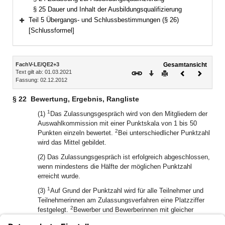
§ 25 Dauer und Inhalt der Ausbildungsqualifizierung
Teil 5 Übergangs- und Schlussbestimmungen (§ 26)
Bereich erweitern
[Schlussformel]
Inhalt
FachV-LE/QE2+3
Gesamtansicht
Text gilt ab: 01.03.2021
Download
Drucken
Vorheriges
Nächste
Fassung: 02.12.2012
Dokument
Dokume
§ 22
Bewertung, Ergebnis, Rangliste
1
(1)
Das Zulassungsgespräch wird von den Mitgliedern der
Auswahlkommission mit einer Punktskala von 1 bis 50
2
Punkten einzeln bewertet.
Bei unterschiedlicher Punktzahl
wird das Mittel gebildet.
(2) Das Zulassungsgespräch ist erfolgreich abgeschlossen,
wenn mindestens die Hälfte der möglichen Punktzahl
erreicht wurde.
1
(3)
Auf Grund der Punktzahl wird für alle Teilnehmer und
Teilnehmerinnen am Zulassungsverfahren eine Platzziffer
2
festgelegt.
Bewerber und Bewerberinnen mit gleicher
Punktzahl erhalten die gleiche Platzziffer.