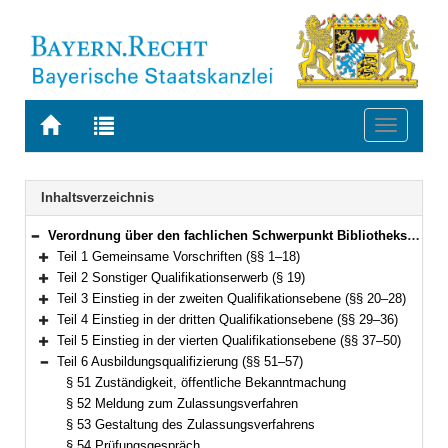
Zur
Zur
Toggle
Startseite
Trefferliste
navigati
von
der
BAYERN.RECHT
letzten
Navigation
Inhaltsverzeichnis
Suche
Verordnung über den fachlichen Schwerpunkt Bibliothekswesen (FachV-Bibl)FachV-Bibl Vom 1. September 2015 (GVBl S. 330) BayRS 2038-3-1-10-I/WK (§§ 1–59)
Bereich reduzieren
Teil 1 Gemeinsame Vorschriften (§§ 1–18)
Bereich erweitern
Teil 2 Sonstiger Qualifikationserwerb (§ 19)
Bereich erweitern
Teil 3 Einstieg in der zweiten Qualifikationsebene (§§ 20–28)
Bereich erweitern
Teil 4 Einstieg in der dritten Qualifikationsebene (§§ 29–36)
Bereich erweitern
Teil 5 Einstieg in der vierten Qualifikationsebene (§§ 37–50)
Bereich erweitern
Teil 6 Ausbildungsqualifizierung (§§ 51–57)
Bereich reduzieren
§ 51 Zuständigkeit, öffentliche Bekanntmachung
§ 52 Meldung zum Zulassungsverfahren
§ 53 Gestaltung des Zulassungsverfahrens
§ 54 Prüfungsgespräch