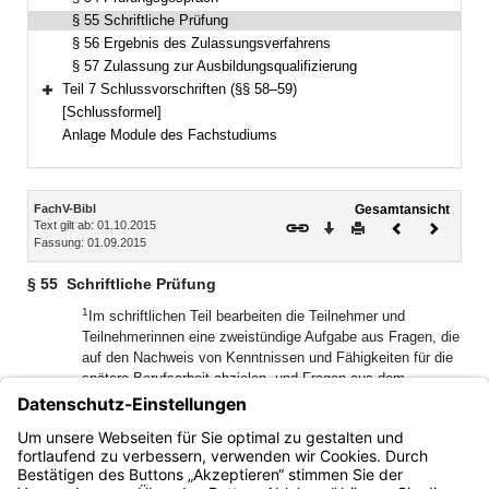
§ 55 Schriftliche Prüfung
§ 56 Ergebnis des Zulassungsverfahrens
§ 57 Zulassung zur Ausbildungsqualifizierung
Teil 7 Schlussvorschriften (§§ 58–59)
Bereich erweitern
[Schlussformel]
Anlage Module des Fachstudiums
Inhalt
FachV-Bibl
Gesamtansicht
Text gilt ab: 01.10.2015
Download
Drucken
Vorheriges
Nächste
Fassung: 01.09.2015
Dokument
Dokume
§ 55
Schriftliche Prüfung
1
Im schriftlichen Teil bearbeiten die Teilnehmer und
Teilnehmerinnen eine zweistündige Aufgabe aus Fragen, die
auf den Nachweis von Kenntnissen und Fähigkeiten für die
spätere Berufsarbeit abzielen, und Fragen aus dem
Allgemeinwissen unter besonderer Berücksichtigung
2
staatsbürgerlicher Kenntnisse.
Die Aufgabe kann aus
mehreren Teilen bestehen und Testverfahren einschließen,
die dem Ziel des Zulassungsverfahrens entsprechen.