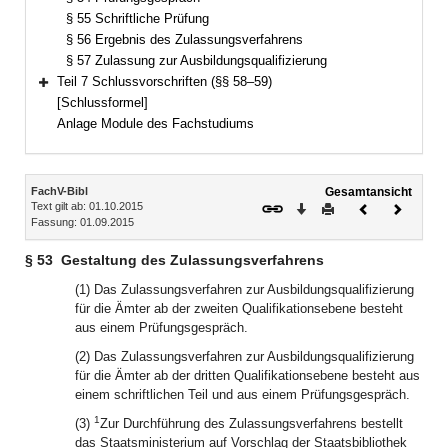
§ 55 Schriftliche Prüfung
§ 56 Ergebnis des Zulassungsverfahrens
§ 57 Zulassung zur Ausbildungsqualifizierung
Teil 7 Schlussvorschriften (§§ 58–59)
Bereich erweitern
[Schlussformel]
Anlage Module des Fachstudiums
Inhalt
FachV-Bibl
Gesamtansicht
Text gilt ab: 01.10.2015
Download
Drucken
Vorheriges
Nächste
Fassung: 01.09.2015
Dokument
Dokume
§ 53
Gestaltung des Zulassungsverfahrens
(1) Das Zulassungsverfahren zur Ausbildungsqualifizierung
für die Ämter ab der zweiten Qualifikationsebene besteht
aus einem Prüfungsgespräch.
(2) Das Zulassungsverfahren zur Ausbildungsqualifizierung
für die Ämter ab der dritten Qualifikationsebene besteht aus
einem schriftlichen Teil und aus einem Prüfungsgespräch.
1
(3)
Zur Durchführung des Zulassungsverfahrens bestellt
das Staatsministerium auf Vorschlag der Staatsbibliothek