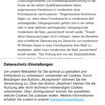
Zulassungsverfahren zur Ausbildungsqualifizierung für die
Ämter ab der dritten Qualifikationsebene haben
angemessene Kenntnisse in mindestens einer
2
Fremdsprache nachzuweisen.
Angemessene Kenntnisse
liegen vor, wenn diese Fremdsprache in mindestens drei
aufsteigenden Jahrgangsstufen geführt und in der dritten
oder in einer weiteren aufsteigenden Jahrgangsstufe
3
mindestens die Note „ausreichend“ erzielt wurde.
Soweit
diese Voraussetzungen nicht vorliegen, haben die Bewerber
eine schriftliche Übersetzung ins Deutsche von mindestens
90 Minuten Dauer in einer Fremdsprache ihrer Wahl zu
bearbeiten; dabei muss mindestens die Note „ausreichend“
4
erzielt werden.
Die Prüfung wird von der Staatsbibliothek
5
abgenommen.
Angemessene Kenntnisse einer
Fremdsprache liegen ebenso vor, wenn ein Bewerber bzw.
eine Bewerberin eine Prüfung gemäß des Gemeinsamen
Europäischen Referenzrahmens (GER) mit Kompetenzstufe
A2 erfolgreich abgeschlossen hat.
Bayern.de
BayernPortal
Datenschutz