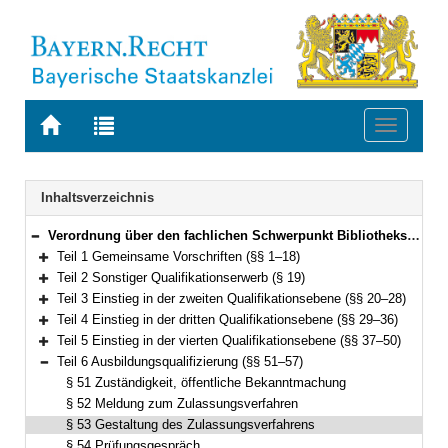
Zur
Zur
Toggle
Startseite
Trefferliste
navigati
von
der
BAYERN.RECHT
letzten
Navigation
Inhaltsverzeichnis
Suche
Verordnung über den fachlichen Schwerpunkt Bibliothekswesen (FachV-Bibl)FachV-Bibl Vom 1. September 2015 (GVBl S. 330) BayRS 2038-3-1-10-I/WK (§§ 1–59)
Bereich reduzieren
Teil 1 Gemeinsame Vorschriften (§§ 1–18)
Bereich erweitern
Teil 2 Sonstiger Qualifikationserwerb (§ 19)
Bereich erweitern
Teil 3 Einstieg in der zweiten Qualifikationsebene (§§ 20–28)
Bereich erweitern
Teil 4 Einstieg in der dritten Qualifikationsebene (§§ 29–36)
Bereich erweitern
Teil 5 Einstieg in der vierten Qualifikationsebene (§§ 37–50)
Bereich erweitern
Teil 6 Ausbildungsqualifizierung (§§ 51–57)
Bereich reduzieren
§ 51 Zuständigkeit, öffentliche Bekanntmachung
§ 52 Meldung zum Zulassungsverfahren
§ 53 Gestaltung des Zulassungsverfahrens
§ 54 Prüfungsgespräch