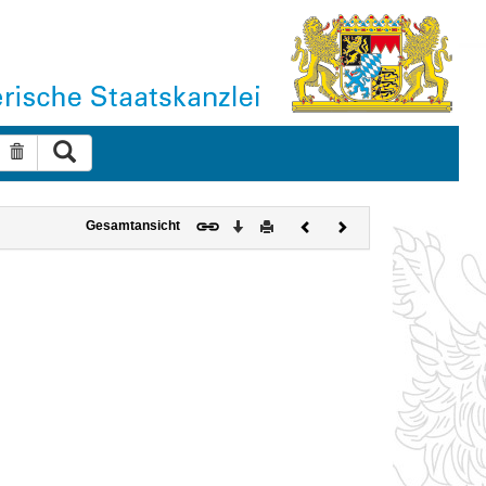
Suche ausführen
Suche zurücksetzen
Download
Drucken
Vorheriges
Nächstes
Gesamtansicht
Dokument
Dokument