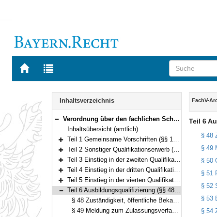
Zur
Zur
Startseite
Trefferliste
von
der
Navigation
BAYERN.RECHT
letzten
Inhalt
Inhaltsverzeichnis
FachV-Ar
Suche
Verordnung über den fachlichen Schwerpunkt Archivwesen (FachV-Arch) Vom 3. Januar 2014 (GVBl. S. 7) BayRS 2038-3-1-9-I/WK (§§ 1–55)
Teil 6 A
Bereich reduzieren
Inhaltsübersicht (amtlich)
§ 48 
Teil 1 Gemeinsame Vorschriften (§§ 1–20)
Bereich erweitern
§ 49 
Teil 2 Sonstiger Qualifikationserwerb (§ 21)
Bereich erweitern
Teil 3 Einstieg in der zweiten Qualifikationsebene (§§ 22–27)
§ 50 
Bereich erweitern
Teil 4 Einstieg in der dritten Qualifikationsebene (§§ 28–39)
§ 51 
Bereich erweitern
Teil 5 Einstieg in der vierten Qualifikationsebene (§§ 40–47)
§ 52 
Bereich erweitern
Teil 6 Ausbildungsqualifizierung (§§ 48–54)
Bereich reduzieren
§ 53 
§ 48 Zuständigkeit, öffentliche Bekanntmachung
§ 49 Meldung zum Zulassungsverfahren
§ 54 