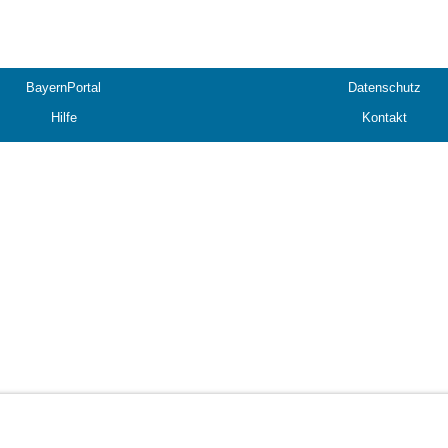
BayernPortal
Datenschutz
Hilfe
Kontakt