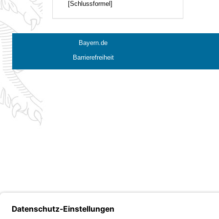
[Schlussformel]
Bayern.de
Barrierefreiheit