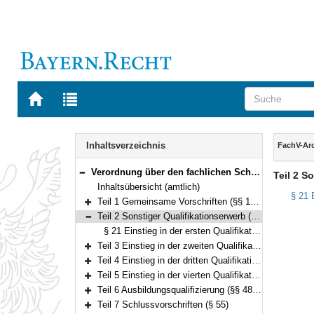
Zur
Zur
Startseite
Trefferliste
von
der
Navigation
BAYERN.RECHT
letzten
Inhalt
Inhaltsverzeichnis
FachV-Ar
Suche
Verordnung über den fachlichen Schwerpunkt Archivwesen (FachV-Arch) Vom 3. Januar 2014 (GVBl. S. 7) BayRS 2038-3-1-9-I/WK (§§ 1–55)
Teil 2 S
Bereich reduzieren
Inhaltsübersicht (amtlich)
§ 21 
Teil 1 Gemeinsame Vorschriften (§§ 1–20)
Bereich erweitern
Teil 2 Sonstiger Qualifikationserwerb (§ 21)
Bereich reduzieren
§ 21 Einstieg in der ersten Qualifikationsebene
Teil 3 Einstieg in der zweiten Qualifikationsebene (§§ 22–27)
Bereich erweitern
Teil 4 Einstieg in der dritten Qualifikationsebene (§§ 28–39)
Bereich erweitern
Teil 5 Einstieg in der vierten Qualifikationsebene (§§ 40–47)
Bereich erweitern
Teil 6 Ausbildungsqualifizierung (§§ 48–54)
Bereich erweitern
Teil 7 Schlussvorschriften (§ 55)
Bereich erweitern