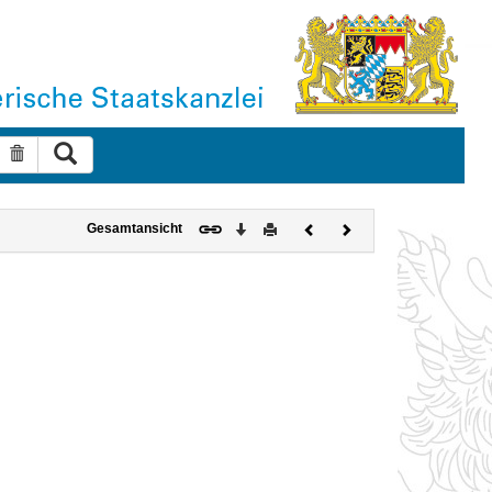
Suche ausführen
Suche zurücksetzen
Download
Drucken
Vorheriges
Nächstes
Gesamtansicht
Dokument
Dokument