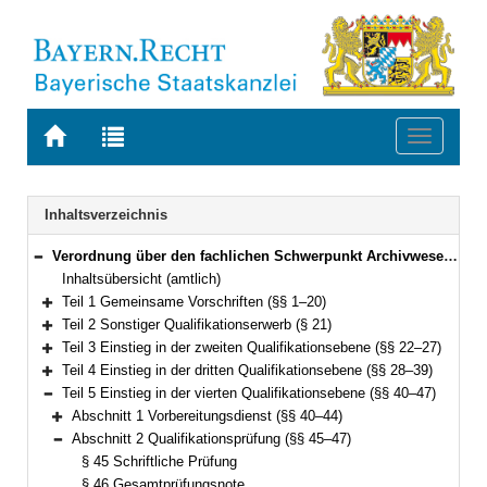
Zur
Zur
Toggle
Startseite
Trefferliste
navigati
von
der
BAYERN.RECHT
letzten
Navigation
Inhaltsverzeichnis
Suche
Verordnung über den fachlichen Schwerpunkt Archivwesen (FachV-Arch) Vom 3. Januar 2014 (GVBl. S. 7) BayRS 2038-3-1-9-I/WK (§§ 1–55)
Bereich reduzieren
Inhaltsübersicht (amtlich)
Teil 1 Gemeinsame Vorschriften (§§ 1–20)
Bereich erweitern
Teil 2 Sonstiger Qualifikationserwerb (§ 21)
Bereich erweitern
Teil 3 Einstieg in der zweiten Qualifikationsebene (§§ 22–27)
Bereich erweitern
Teil 4 Einstieg in der dritten Qualifikationsebene (§§ 28–39)
Bereich erweitern
Teil 5 Einstieg in der vierten Qualifikationsebene (§§ 40–47)
Bereich reduzieren
Abschnitt 1 Vorbereitungsdienst (§§ 40–44)
Bereich erweitern
Abschnitt 2 Qualifikationsprüfung (§§ 45–47)
Bereich reduzieren
§ 45 Schriftliche Prüfung
§ 46 Gesamtprüfungsnote