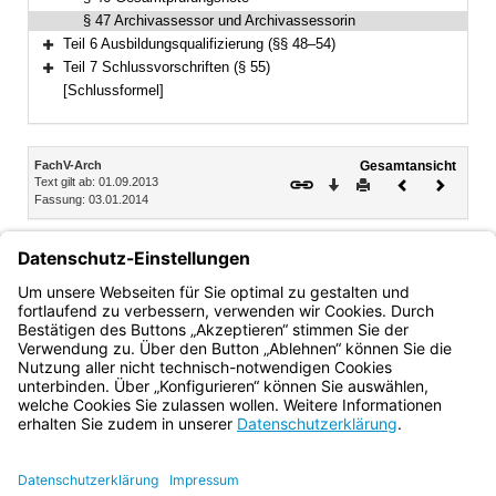
§ 47 Archivassessor und Archivassessorin
Teil 6 Ausbildungsqualifizierung (§§ 48–54)
Bereich erweitern
Teil 7 Schlussvorschriften (§ 55)
Bereich erweitern
[Schlussformel]
Inhalt
FachV-Arch
Gesamtansicht
Text gilt ab: 01.09.2013
Download
Drucken
Vorheriges
Nächste
Fassung: 03.01.2014
Dokument
Dokume
§ 47
Archivassessor und Archivassessorin
Wer die Prüfung bestanden hat, ist berechtigt, die
Bezeichnung „Archivassessor“ bzw. „Archivassessorin“ zu
führen.
Bayern.de
BayernPortal
Datenschutz
Impressum