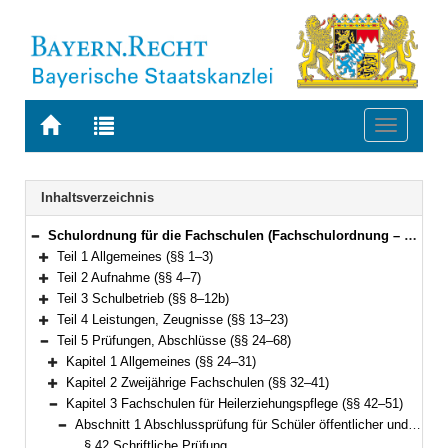
Zur
Zur
Toggle
Startseite
Trefferliste
navigati
von
der
BAYERN.RECHT
letzten
Navigation
Inhaltsverzeichnis
Suche
Schulordnung für die Fachschulen (Fachschulordnung – FSO) Vom 15. Mai 2017 (GVBl. S. 186) BayRS 2236-6-1-1-K (§§ 1–71)
Bereich reduzieren
Teil 1 Allgemeines (§§ 1–3)
Bereich erweitern
Teil 2 Aufnahme (§§ 4–7)
Bereich erweitern
Teil 3 Schulbetrieb (§§ 8–12b)
Bereich erweitern
Teil 4 Leistungen, Zeugnisse (§§ 13–23)
Bereich erweitern
Teil 5 Prüfungen, Abschlüsse (§§ 24–68)
Bereich reduzieren
Kapitel 1 Allgemeines (§§ 24–31)
Bereich erweitern
Kapitel 2 Zweijährige Fachschulen (§§ 32–41)
Bereich erweitern
Kapitel 3 Fachschulen für Heilerziehungspflege (§§ 42–51)
Bereich reduzieren
Abschnitt 1 Abschlussprüfung für Schüler öffentlicher und staatlich anerkannter Fachschulen (§§ 42–47)
Bereich reduzieren
§ 42 Schriftliche Prüfung