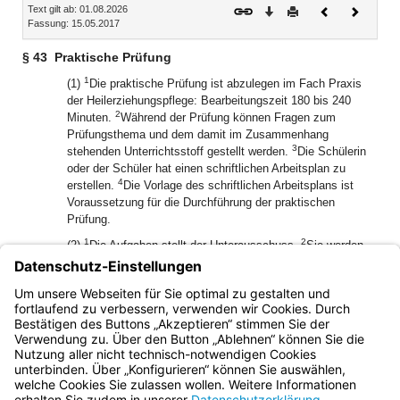
Text gilt ab: 01.08.2026
Download
Drucken
Vorheriges
Nächste
Fassung: 15.05.2017
Dokument
Dokume
§ 43
Praktische Prüfung
1
(1)
Die praktische Prüfung ist abzulegen im Fach Praxis
der Heilerziehungspflege: Bearbeitungszeit 180 bis 240
2
Minuten.
Während der Prüfung können Fragen zum
Prüfungsthema und dem damit im Zusammenhang
3
stehenden Unterrichtsstoff gestellt werden.
Die Schülerin
oder der Schüler hat einen schriftlichen Arbeitsplan zu
4
erstellen.
Die Vorlage des schriftlichen Arbeitsplans ist
Voraussetzung für die Durchführung der praktischen
Prüfung.
1
2
(2)
Die Aufgaben stellt der Unterausschuss.
Sie werden
nummeriert und vor Beginn der praktischen Prüfung durch
3
Los zugeteilt.
Zwischen der Bekanntgabe der zugeteilten
Aufgaben an die Schülerinnen und Schüler und dem Beginn
der praktischen Prüfung liegen mindestens 24 Stunden.
Bayern.de
BayernPortal