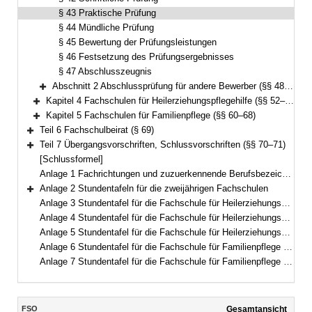
§ 43 Praktische Prüfung
§ 44 Mündliche Prüfung
§ 45 Bewertung der Prüfungsleistungen
§ 46 Festsetzung des Prüfungsergebnisses
§ 47 Abschlusszeugnis
Abschnitt 2 Abschlussprüfung für andere Bewerber (§§ 48–51)
Bereich erweitern
Kapitel 4 Fachschulen für Heilerziehungspflegehilfe (§§ 52–59)
Bereich erweitern
Kapitel 5 Fachschulen für Familienpflege (§§ 60–68)
Bereich erweitern
Teil 6 Fachschulbeirat (§ 69)
Bereich erweitern
Teil 7 Übergangsvorschriften, Schlussvorschriften (§§ 70–71)
Bereich erweitern
[Schlussformel]
Anlage 1 Fachrichtungen und zuzuerkennende Berufsbezeichnungen
Anlage 2 Stundentafeln für die zweijährigen Fachschulen
Bereich erweitern
Anlage 3 Stundentafel für die Fachschule für Heilerziehungspflege (dreijährig)
Anlage 4 Stundentafel für die Fachschule für Heilerziehungspflege (zweijährig)
Anlage 5 Stundentafel für die Fachschule für Heilerziehungspflegehilfe
Anlage 6 Stundentafel für die Fachschule für Familienpflege (Vollzeitform)
Anlage 7 Stundentafel für die Fachschule für Familienpflege (Teilzeitform)
Inhalt
FSO
Gesamtansicht