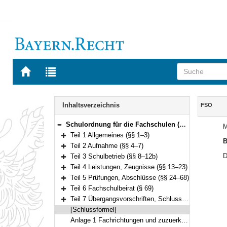
Zur
Zur
Startseite
Trefferliste
von
der
Navigation
BAYERN.RECHT
letzten
Inhalt
Inhaltsverzeichnis
FSO
Suche
Schulordnung für die Fachschulen (Fachschulordnung – FSO) Vom 15. Mai 2017 (GVBl. S. 186) BayRS 2236-6-1-1-K (§§ 1–71)
M
Bereich reduzieren
Teil 1 Allgemeines (§§ 1–3)
B
Bereich erweitern
Teil 2 Aufnahme (§§ 4–7)
Bereich erweitern
D
Teil 3 Schulbetrieb (§§ 8–12b)
Bereich erweitern
Teil 4 Leistungen, Zeugnisse (§§ 13–23)
Bereich erweitern
Teil 5 Prüfungen, Abschlüsse (§§ 24–68)
Bereich erweitern
Teil 6 Fachschulbeirat (§ 69)
Bereich erweitern
Teil 7 Übergangsvorschriften, Schlussvorschriften (§§ 70–71)
Bereich erweitern
[Schlussformel]
Anlage 1 Fachrichtungen und zuzuerkennende Berufsbezeichnungen