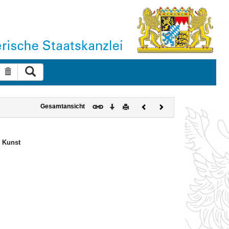
Suche ausführen
Suche zurücksetzen
Download
Drucken
Vorheriges
Nächstes
Gesamtansicht
Dokument
Dokument
d Kunst