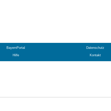
BayernPortal
Datenschutz
Hilfe
Kontakt