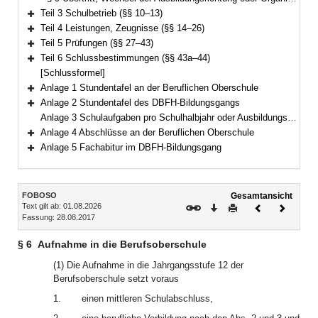
Teil 3 Schulbetrieb (§§ 10–13)
Bereich erweitern
Teil 4 Leistungen, Zeugnisse (§§ 14–26)
Bereich erweitern
Teil 5 Prüfungen (§§ 27–43)
Bereich erweitern
Teil 6 Schlussbestimmungen (§§ 43a–44)
Bereich erweitern
[Schlussformel]
Anlage 1 Stundentafel an der Beruflichen Oberschule
Bereich erweitern
Anlage 2 Stundentafel des DBFH-Bildungsgangs
Bereich erweitern
Anlage 3 Schulaufgaben pro Schulhalbjahr oder Ausbildungsabschnitt an der Beruflichen Oberschule
Anlage 4 Abschlüsse an der Beruflichen Oberschule
Bereich erweitern
Anlage 5 Fachabitur im DBFH-Bildungsgang
Bereich erweitern
Inhalt
FOBOSO
Gesamtansicht
Text gilt ab: 01.08.2026
Download
Drucken
Vorheriges
Nächste
Fassung: 28.08.2017
Dokument
Dokume
§ 6
Aufnahme in die Berufsoberschule
(1) Die Aufnahme in die Jahrgangsstufe 12 der
Berufsoberschule setzt voraus
1.
einen mittleren Schulabschluss,