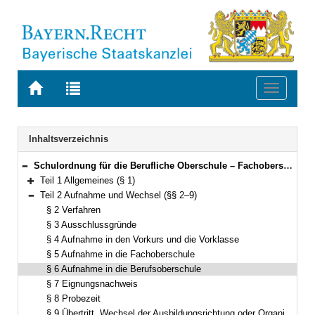
Zur
Zur
Toggle
Startseite
Trefferliste
navigati
von
der
BAYERN.RECHT
letzten
Navigation
Inhaltsverzeichnis
Suche
Schulordnung für die Berufliche Oberschule – Fachoberschulen und Berufsoberschulen (Fachober- und Berufsoberschulordnung – FOBOSO) Vom 28. August 2017 (GVBl. S. 451) BayRS 2236-7-1-K (§§ 1–44)
Bereich reduzieren
Teil 1 Allgemeines (§ 1)
Bereich erweitern
Teil 2 Aufnahme und Wechsel (§§ 2–9)
Bereich reduzieren
§ 2 Verfahren
§ 3 Ausschlussgründe
§ 4 Aufnahme in den Vorkurs und die Vorklasse
§ 5 Aufnahme in die Fachoberschule
§ 6 Aufnahme in die Berufsoberschule
§ 7 Eignungsnachweis
§ 8 Probezeit
§ 9 Übertritt, Wechsel der Ausbildungsrichtung oder Organisationsform