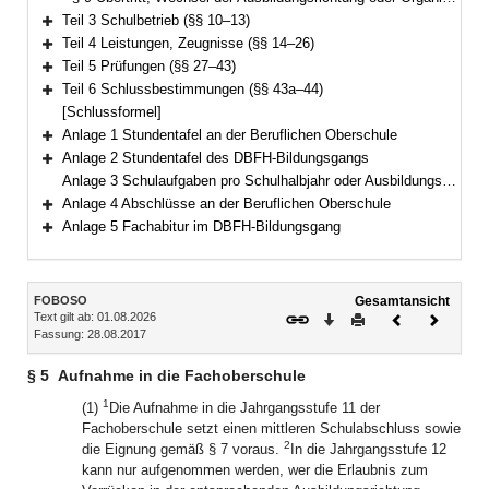
Teil 3 Schulbetrieb (§§ 10–13)
Bereich erweitern
Teil 4 Leistungen, Zeugnisse (§§ 14–26)
Bereich erweitern
Teil 5 Prüfungen (§§ 27–43)
Bereich erweitern
Teil 6 Schlussbestimmungen (§§ 43a–44)
Bereich erweitern
[Schlussformel]
Anlage 1 Stundentafel an der Beruflichen Oberschule
Bereich erweitern
Anlage 2 Stundentafel des DBFH-Bildungsgangs
Bereich erweitern
Anlage 3 Schulaufgaben pro Schulhalbjahr oder Ausbildungsabschnitt an der Beruflichen Oberschule
Anlage 4 Abschlüsse an der Beruflichen Oberschule
Bereich erweitern
Anlage 5 Fachabitur im DBFH-Bildungsgang
Bereich erweitern
Inhalt
FOBOSO
Gesamtansicht
Text gilt ab: 01.08.2026
Download
Drucken
Vorheriges
Nächste
Fassung: 28.08.2017
Dokument
Dokume
§ 5
Aufnahme in die Fachoberschule
1
(1)
Die Aufnahme in die Jahrgangsstufe 11 der
Fachoberschule setzt einen mittleren Schulabschluss sowie
2
die Eignung gemäß § 7 voraus.
In die Jahrgangsstufe 12
kann nur aufgenommen werden, wer die Erlaubnis zum