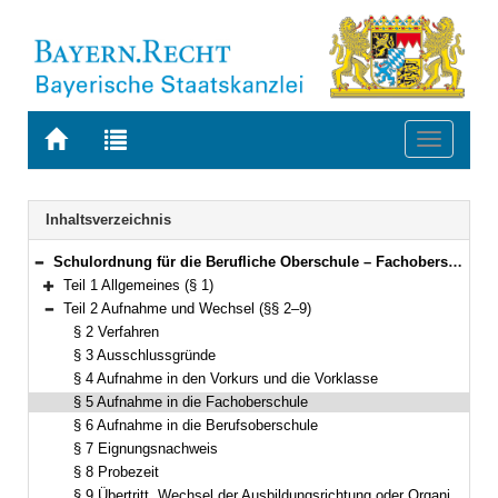
Zur
Zur
Toggle
Startseite
Trefferliste
navigati
von
der
BAYERN.RECHT
letzten
Navigation
Inhaltsverzeichnis
Suche
Schulordnung für die Berufliche Oberschule – Fachoberschulen und Berufsoberschulen (Fachober- und Berufsoberschulordnung – FOBOSO) Vom 28. August 2017 (GVBl. S. 451) BayRS 2236-7-1-K (§§ 1–44)
Bereich reduzieren
Teil 1 Allgemeines (§ 1)
Bereich erweitern
Teil 2 Aufnahme und Wechsel (§§ 2–9)
Bereich reduzieren
§ 2 Verfahren
§ 3 Ausschlussgründe
§ 4 Aufnahme in den Vorkurs und die Vorklasse
§ 5 Aufnahme in die Fachoberschule
§ 6 Aufnahme in die Berufsoberschule
§ 7 Eignungsnachweis
§ 8 Probezeit
§ 9 Übertritt, Wechsel der Ausbildungsrichtung oder Organisationsform