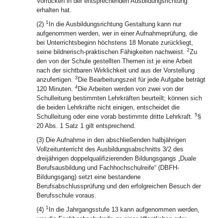
Vorrücken in der entsprechenden Ausbildungsrichtung
erhalten hat.
1
(2)
In die Ausbildungsrichtung Gestaltung kann nur
aufgenommen werden, wer in einer Aufnahmeprüfung, die
bei Unterrichtsbeginn höchstens 18 Monate zurückliegt,
2
seine bildnerisch-praktischen Fähigkeiten nachweist.
Zu
den von der Schule gestellten Themen ist je eine Arbeit
nach der sichtbaren Wirklichkeit und aus der Vorstellung
3
anzufertigen.
Die Bearbeitungszeit für jede Aufgabe beträgt
4
120 Minuten.
Die Arbeiten werden von zwei von der
Schulleitung bestimmten Lehrkräften beurteilt; können sich
die beiden Lehrkräfte nicht einigen, entscheidet die
5
Schulleitung oder eine vorab bestimmte dritte Lehrkraft.
§
20 Abs. 1 Satz 1 gilt entsprechend.
(3) Die Aufnahme in den abschließenden halbjährigen
Vollzeitunterricht des Ausbildungsabschnitts 3/2 des
dreijährigen doppelqualifizierenden Bildungsgangs „Duale
Berufsausbildung und Fachhochschulreife“ (DBFH-
Bildungsgang) setzt eine bestandene
Berufsabschlussprüfung und den erfolgreichen Besuch der
Berufsschule voraus.
1
(4)
In die Jahrgangsstufe 13 kann aufgenommen werden,