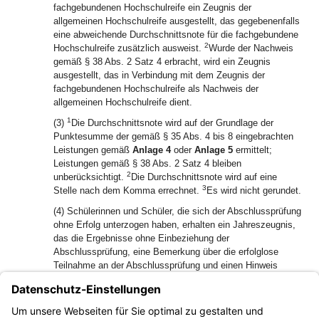
fachgebundenen Hochschulreife ein Zeugnis der
allgemeinen Hochschulreife ausgestellt, das gegebenenfalls
eine abweichende Durchschnittsnote für die fachgebundene
2
Hochschulreife zusätzlich ausweist.
Wurde der Nachweis
gemäß § 38 Abs. 2 Satz 4 erbracht, wird ein Zeugnis
ausgestellt, das in Verbindung mit dem Zeugnis der
fachgebundenen Hochschulreife als Nachweis der
allgemeinen Hochschulreife dient.
1
(3)
Die Durchschnittsnote wird auf der Grundlage der
Punktesumme der gemäß § 35 Abs. 4 bis 8 eingebrachten
Leistungen gemäß
Anlage 4
oder
Anlage 5
ermittelt;
Leistungen gemäß § 38 Abs. 2 Satz 4 bleiben
2
unberücksichtigt.
Die Durchschnittsnote wird auf eine
3
Stelle nach dem Komma errechnet.
Es wird nicht gerundet.
(4) Schülerinnen und Schüler, die sich der Abschlussprüfung
ohne Erfolg unterzogen haben, erhalten ein Jahreszeugnis,
das die Ergebnisse ohne Einbeziehung der
Abschlussprüfung, eine Bemerkung über die erfolglose
Teilnahme an der Abschlussprüfung und einen Hinweis
enthält, ob die Abschlussprüfung gemäß Art. 54 Abs. 5 Satz
1 BayEUG noch einmal wiederholt werden darf oder nicht.
(5) Über das Abschlusszeugnis und über das Jahreszeugnis