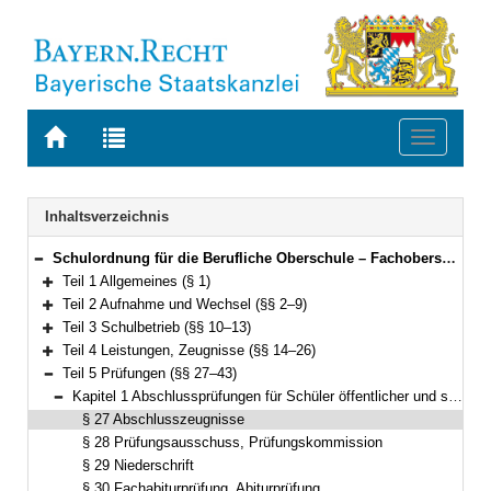
Zur
Zur
Toggle
Startseite
Trefferliste
navigati
von
der
BAYERN.RECHT
letzten
Navigation
Inhaltsverzeichnis
Suche
Schulordnung für die Berufliche Oberschule – Fachoberschulen und Berufsoberschulen (Fachober- und Berufsoberschulordnung – FOBOSO) Vom 28. August 2017 (GVBl. S. 451) BayRS 2236-7-1-K (§§ 1–44)
Bereich reduzieren
Teil 1 Allgemeines (§ 1)
Bereich erweitern
Teil 2 Aufnahme und Wechsel (§§ 2–9)
Bereich erweitern
Teil 3 Schulbetrieb (§§ 10–13)
Bereich erweitern
Teil 4 Leistungen, Zeugnisse (§§ 14–26)
Bereich erweitern
Teil 5 Prüfungen (§§ 27–43)
Bereich reduzieren
Kapitel 1 Abschlussprüfungen für Schüler öffentlicher und staatlich anerkannter Beruflicher Oberschulen (§§ 27–37)
Bereich reduzieren
§ 27 Abschlusszeugnisse
§ 28 Prüfungsausschuss, Prüfungskommission
§ 29 Niederschrift
§ 30 Fachabiturprüfung, Abiturprüfung