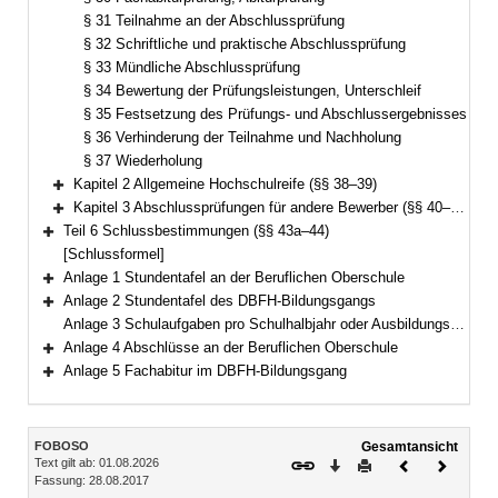
§ 31 Teilnahme an der Abschlussprüfung
§ 32 Schriftliche und praktische Abschlussprüfung
§ 33 Mündliche Abschlussprüfung
§ 34 Bewertung der Prüfungsleistungen, Unterschleif
§ 35 Festsetzung des Prüfungs- und Abschlussergebnisses
§ 36 Verhinderung der Teilnahme und Nachholung
§ 37 Wiederholung
Kapitel 2 Allgemeine Hochschulreife (§§ 38–39)
Bereich erweitern
Kapitel 3 Abschlussprüfungen für andere Bewerber (§§ 40–43)
Bereich erweitern
Teil 6 Schlussbestimmungen (§§ 43a–44)
Bereich erweitern
[Schlussformel]
Anlage 1 Stundentafel an der Beruflichen Oberschule
Bereich erweitern
Anlage 2 Stundentafel des DBFH-Bildungsgangs
Bereich erweitern
Anlage 3 Schulaufgaben pro Schulhalbjahr oder Ausbildungsabschnitt an der Beruflichen Oberschule
Anlage 4 Abschlüsse an der Beruflichen Oberschule
Bereich erweitern
Anlage 5 Fachabitur im DBFH-Bildungsgang
Bereich erweitern
Inhalt
FOBOSO
Gesamtansicht
Text gilt ab: 01.08.2026
Download
Drucken
Vorheriges
Nächste
Fassung: 28.08.2017
Dokument
Dokume