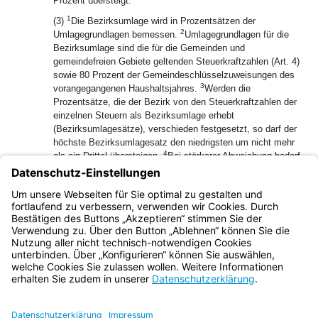
Prozent übersteigt.
1
(3)
Die Bezirksumlage wird in Prozentsätzen der
2
Umlagegrundlagen bemessen.
Umlagegrundlagen für die
Bezirksumlage sind die für die Gemeinden und
gemeindefreien Gebiete geltenden Steuerkraftzahlen (Art. 4)
sowie 80 Prozent der Gemeindeschlüsselzuweisungen des
3
vorangegangenen Haushaltsjahres.
Werden die
Prozentsätze, die der Bezirk von den Steuerkraftzahlen der
einzelnen Steuern als Bezirksumlage erhebt
(Bezirksumlagesätze), verschieden festgesetzt, so darf der
höchste Bezirksumlagesatz den niedrigsten um nicht mehr
4
als ein Drittel übersteigen.
Bei stärkerer Abweichung bedarf
der Umlagebeschluss der Genehmigung durch die
5
Aufsichtsbehörde.
Der Bezirksumlagesatz, der von den
Schlüsselzuweisungen erhoben wird, darf nicht höher sein
als der niedrigste Bezirksumlagesatz der Steuerkraftzahlen.
Bayern.de
BayernPortal
Datenschutz
Impressum