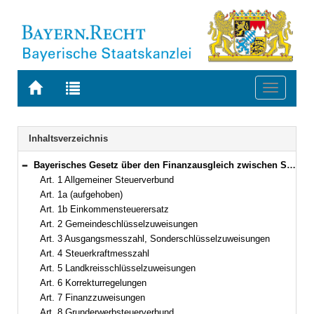
Zur
Zur
Toggle
Startseite
Trefferliste
navigati
von
der
BAYERN.RECHT
letzten
Navigation
Inhaltsverzeichnis
Suche
Bayerisches Gesetz über den Finanzausgleich zwischen Staat, Gemeinden und Gemeindeverbänden (Bayerisches Finanzausgleichsgesetz – BayFAG) in der Fassung der Bekanntmachung vom 16. April 2013 (GVBl. S. 210) BayRS 605-1-F (Art. 1–25)
Bereich reduzieren
Art. 1 Allgemeiner Steuerverbund
Art. 1a (aufgehoben)
Art. 1b Einkommensteuerersatz
Art. 2 Gemeindeschlüsselzuweisungen
Art. 3 Ausgangsmesszahl, Sonderschlüsselzuweisungen
Art. 4 Steuerkraftmesszahl
Art. 5 Landkreisschlüsselzuweisungen
Art. 6 Korrekturregelungen
Art. 7 Finanzzuweisungen
Art. 8 Grunderwerbsteuerverbund