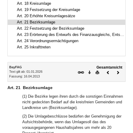
Art. 18 Kreisumlage
Art. 19 Festsetzung der Kreisumlage
Art. 20 Erhöhte Kreisumlagesätze
Art. 21 Bezirksumlage
Art. 22 Festsetzung der Bezirksumlage
Art. 23 Erörterung des Entwurfs des Finanzausgleichs, Entscheidungsgrundlagen
Art. 24 Verordnungsermächtigungen
Art. 25 Inkrafttreten
Inhalt
BayFAG
Gesamtansicht
Text gilt ab: 01.01.2026
Download
Drucken
Vorheriges
Nächste
Fassung: 16.04.2013
Dokument
Dokume
Art. 21
Bezirksumlage
(1) Die Bezirke legen ihren durch die sonstigen Einnahmen
nicht gedeckten Bedarf auf die kreisfreien Gemeinden und
Landkreise um (Bezirksumlage).
(2) Die Umlagebeschlüsse bedürfen der Genehmigung der
Aufsichtsbehörde, wenn das Umlagesoll das des
vorausgegangenen Haushaltsjahres um mehr als 20