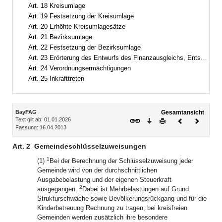
Art. 18 Kreisumlage
Art. 19 Festsetzung der Kreisumlage
Art. 20 Erhöhte Kreisumlagesätze
Art. 21 Bezirksumlage
Art. 22 Festsetzung der Bezirksumlage
Art. 23 Erörterung des Entwurfs des Finanzausgleichs, Entscheidungsgrundlagen
Art. 24 Verordnungsermächtigungen
Art. 25 Inkrafttreten
Inhalt
BayFAG
Gesamtansicht
Text gilt ab: 01.01.2026
Download
Drucken
Vorheriges
Nächste
Fassung: 16.04.2013
Dokument
Dokume
Art. 2
Gemeindeschlüsselzuweisungen
1
(1)
Bei der Berechnung der Schlüsselzuweisung jeder
Gemeinde wird von der durchschnittlichen
Ausgabebelastung und der eigenen Steuerkraft
2
ausgegangen.
Dabei ist Mehrbelastungen auf Grund
Strukturschwäche sowie Bevölkerungsrückgang und für die
Kinderbetreuung Rechnung zu tragen; bei kreisfreien
Gemeinden werden zusätzlich ihre besondere