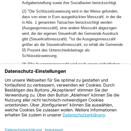
Aufgabenstellung sowie ihre Soziallasten berücksichtigt.
1
(2)
Die Schlüsselzuweisung wird in der Weise gefunden,
dass von einer in Euro ausgedrückten Messzahl, in der die
in Abs. 1 genannten Tatsachen berücksichtigt werden
(Ausgangsmesszahl), eine andere Messzahl abgezogen
wird, die der eigenen Steuerkraft der Gemeinde Ausdruck
2
gibt (Steuerkraftmesszahl).
Ist die Ausgangsmesszahl
größer als die Steuerkraftmesszahl, so erhält die Gemeinde
55 Prozent des Unterschiedsbetrags als
Schlüsselzuweisung.
1
(3)
Die Ausgangsmesszahl wird nach einem einheitlichen
2
Grundbetrag berechnet.
Der Grundbetrag wird für jedes
Haushaltsjahr so festgesetzt, dass der als
Gemeindeschlüsselmasse (Art. 1) zur Verfügung stehende
Betrag aufgebraucht wird.
Bayern.de
BayernPortal
Datenschutz
Impressum