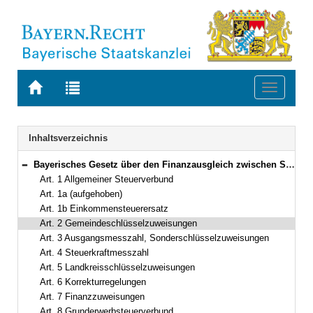
Zur
Zur
Toggle
Startseite
Trefferliste
navigati
von
der
BAYERN.RECHT
letzten
Navigation
Inhaltsverzeichnis
Suche
Bayerisches Gesetz über den Finanzausgleich zwischen Staat, Gemeinden und Gemeindeverbänden (Bayerisches Finanzausgleichsgesetz – BayFAG) in der Fassung der Bekanntmachung vom 16. April 2013 (GVBl. S. 210) BayRS 605-1-F (Art. 1–25)
Bereich reduzieren
Art. 1 Allgemeiner Steuerverbund
Art. 1a (aufgehoben)
Art. 1b Einkommensteuerersatz
Art. 2 Gemeindeschlüsselzuweisungen
Art. 3 Ausgangsmesszahl, Sonderschlüsselzuweisungen
Art. 4 Steuerkraftmesszahl
Art. 5 Landkreisschlüsselzuweisungen
Art. 6 Korrekturregelungen
Art. 7 Finanzzuweisungen
Art. 8 Grunderwerbsteuerverbund