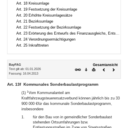
Art. 18 Kreisumlage
Art. 19 Festsetzung der Kreisumlage
Art. 20 Erhöhte Kreisumlagesätze
Art. 21 Bezirksumlage
Art. 22 Festsetzung der Bezirksumlage
Art. 23 Erörterung des Entwurfs des Finanzausgleichs, Entscheidungsgrundlagen
Art. 24 Verordnungsermächtigungen
Art. 25 Inkrafttreten
Inhalt
BayFAG
Gesamtansicht
Text gilt ab: 01.01.2026
Download
Drucken
Vorheriges
Nächste
Fassung: 16.04.2013
Dokument
Dokume
Art. 13f
Kommunales Sonderbaulastprogramm
1
(1)
Vom Kommunalanteil am
Kraftfahrzeugsteuerersatzverbund können jährlich bis zu 33
900 000 €für das kommunale Sonderbaulastprogramm,
insbesondere
1.
für den Bau von in gemeindlicher Sonderbaulast
stehenden Ortsumfahrungen bzw.
Entlastungsstraßen im Zuge von Staatsstraßen,