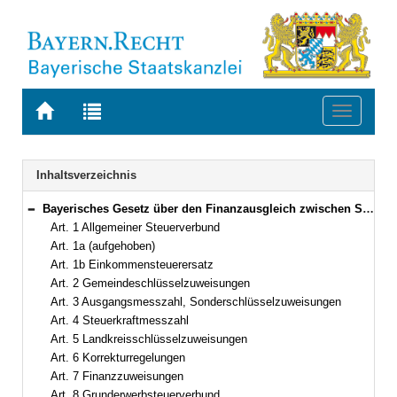
Zur
Zur
Toggle
Startseite
Trefferliste
navigati
von
der
BAYERN.RECHT
letzten
Navigation
Inhaltsverzeichnis
Suche
Bayerisches Gesetz über den Finanzausgleich zwischen Staat, Gemeinden und Gemeindeverbänden (Bayerisches Finanzausgleichsgesetz – BayFAG) in der Fassung der Bekanntmachung vom 16. April 2013 (GVBl. S. 210) BayRS 605-1-F (Art. 1–25)
Bereich reduzieren
Art. 1 Allgemeiner Steuerverbund
Art. 1a (aufgehoben)
Art. 1b Einkommensteuerersatz
Art. 2 Gemeindeschlüsselzuweisungen
Art. 3 Ausgangsmesszahl, Sonderschlüsselzuweisungen
Art. 4 Steuerkraftmesszahl
Art. 5 Landkreisschlüsselzuweisungen
Art. 6 Korrekturregelungen
Art. 7 Finanzzuweisungen
Art. 8 Grunderwerbsteuerverbund