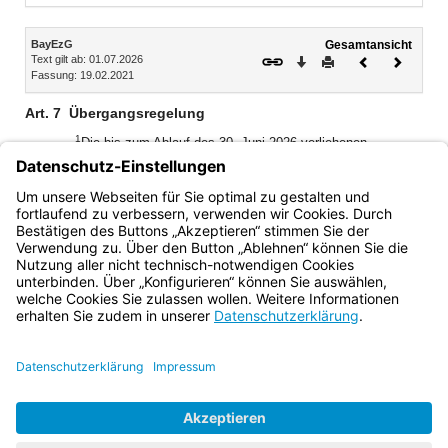
Inhalt
BayEzG
Gesamtansicht
Text gilt ab: 01.07.2026
Download
Drucken
Vorheriges
Nächste
Fassung: 19.02.2021
Dokument
Dokume
Art. 7
Übergangsregelung
1
Die bis zum Ablauf des 30. Juni 2026 verliehenen
Ehrenzeichen für Verdienste im Auslandseinsatz können
2
weiterhin getragen werden.
Auf sie finden die für das
Ehrenzeichen für Verdienste um Frieden und Verteidigung
geltenden Vorschriften Anwendung.
Bayern.de
BayernPortal
Datenschutz
Impressum
Barrierefreiheit
Hilfe