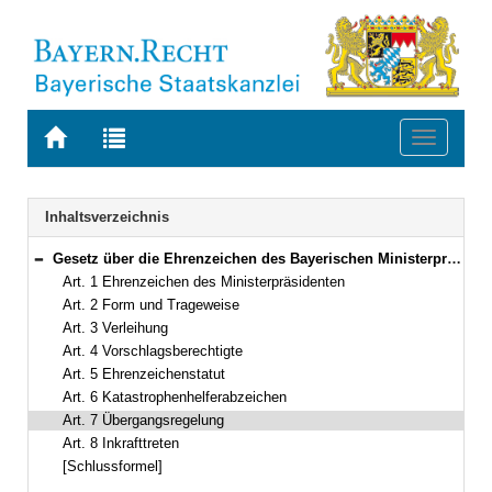
Zur
Zur
Toggle
Startseite
Trefferliste
navigati
von
der
BAYERN.RECHT
letzten
Navigation
Inhaltsverzeichnis
Suche
Gesetz über die Ehrenzeichen des Bayerischen Ministerpräsidenten (Bayerisches Ehrenzeichengesetz – BayEzG) Vom 19. Februar 2021 (GVBl. S. 38) BayRS 1132-6-S (Art. 1–8)
Bereich reduzieren
Art. 1 Ehrenzeichen des Ministerpräsidenten
Art. 2 Form und Trageweise
Art. 3 Verleihung
Art. 4 Vorschlagsberechtigte
Art. 5 Ehrenzeichenstatut
Art. 6 Katastrophenhelferabzeichen
Art. 7 Übergangsregelung
Art. 8 Inkrafttreten
[Schlussformel]