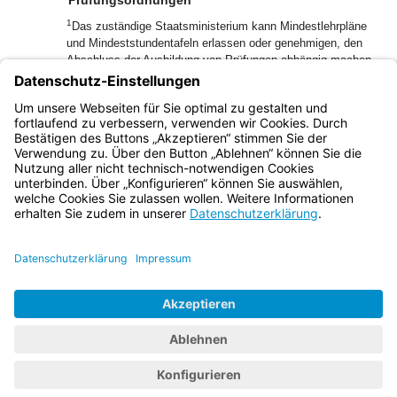
Prüfungsordnungen
1
Das zuständige Staatsministerium kann Mindestlehrpläne
und Mindeststundentafeln erlassen oder genehmigen, den
Abschluss der Ausbildung von Prüfungen abhängig machen,
Prüfungsordnungen erlassen oder genehmigen und
2
Schulordnungen genehmigen.
Das zuständige
Staatsministerium kann in Einzelfällen Ausnahmen
genehmigen.
Bayern.de
BayernPortal
Datenschutz
Impressum
Barrierefreiheit
Hilfe
Kontakt
Kontrastwechsel
Schriftgröße