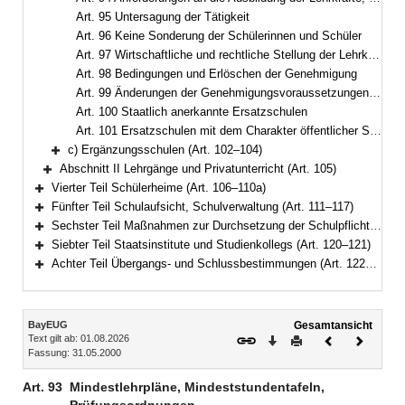
Art. 95 Untersagung der Tätigkeit
Art. 96 Keine Sonderung der Schülerinnen und Schüler
Art. 97 Wirtschaftliche und rechtliche Stellung der Lehrkräfte
Art. 98 Bedingungen und Erlöschen der Genehmigung
Art. 99 Änderungen der Genehmigungsvoraussetzungen, Auflösung einer Schule
Art. 100 Staatlich anerkannte Ersatzschulen
Art. 101 Ersatzschulen mit dem Charakter öffentlicher Schulen
c) Ergänzungsschulen (Art. 102–104)
Bereich erweitern
Abschnitt II Lehrgänge und Privatunterricht (Art. 105)
Bereich erweitern
Vierter Teil Schülerheime (Art. 106–110a)
Bereich erweitern
Fünfter Teil Schulaufsicht, Schulverwaltung (Art. 111–117)
Bereich erweitern
Sechster Teil Maßnahmen zur Durchsetzung der Schulpflicht, Ordnungswidrigkeiten (Art. 118–119)
Bereich erweitern
Siebter Teil Staatsinstitute und Studienkollegs (Art. 120–121)
Bereich erweitern
Achter Teil Übergangs- und Schlussbestimmungen (Art. 122–125)
Bereich erweitern
Inhalt
BayEUG
Gesamtansicht
Text gilt ab: 01.08.2026
Download
Drucken
Vorheriges
Nächste
Fassung: 31.05.2000
Dokument
Dokume
Art. 93
Mindestlehrpläne, Mindeststundentafeln,