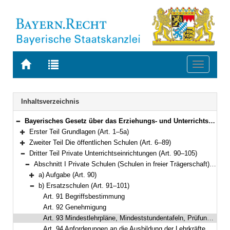
Zur
Zur
Toggle
Startseite
Trefferliste
navigati
von
der
BAYERN.RECHT
letzten
Navigation
Inhaltsverzeichnis
Suche
Bayerisches Gesetz über das Erziehungs- und Unterrichtswesen (BayEUG) in der Fassung der Bekanntmachung vom 31. Mai 2000 (GVBl. S. 414, 632) BayRS 2230-1-1-K (Art. 1–125)
Bereich reduzieren
Erster Teil Grundlagen (Art. 1–5a)
Bereich erweitern
Zweiter Teil Die öffentlichen Schulen (Art. 6–89)
Bereich erweitern
Dritter Teil Private Unterrichtseinrichtungen (Art. 90–105)
Bereich reduzieren
Abschnitt I Private Schulen (Schulen in freier Trägerschaft) (Art. 90–104)
Bereich reduzieren
a) Aufgabe (Art. 90)
Bereich erweitern
b) Ersatzschulen (Art. 91–101)
Bereich reduzieren
Art. 91 Begriffsbestimmung
Art. 92 Genehmigung
Art. 93 Mindestlehrpläne, Mindeststundentafeln, Prüfungsordnungen
Art. 94 Anforderungen an die Ausbildung der Lehrkräfte, persönliche Eignung von Personal