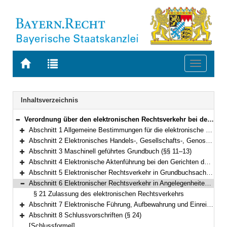
Zur
Zur
Toggle
Startseite
Trefferliste
navigati
von
der
BAYERN.RECHT
letzten
Navigation
Inhaltsverzeichnis
Suche
Verordnung über den elektronischen Rechtsverkehr bei den ordentlichen Gerichten (E-Rechtsverkehrsverordnung Justiz – ERVV Ju) Vom 15. Dezember 2006 (GVBl. S. 1084) BayRS 31-1-1-J (§§ 1–24)
Bereich reduzieren
Abschnitt 1 Allgemeine Bestimmungen für die elektronische Kommunikation in Grundbuchsachen am Grundbuchamt und in Registersachen (§§ 1–5)
Bereich erweitern
Abschnitt 2 Elektronisches Handels-, Gesellschafts-, Genossenschafts-, Partnerschafts- und Vereinsregister (§§ 6–10)
Bereich erweitern
Abschnitt 3 Maschinell geführtes Grundbuch (§§ 11–13)
Bereich erweitern
Abschnitt 4 Elektronische Aktenführung bei den Gerichten der ordentlichen Gerichtsbarkeit und den Staatsanwaltschaften (§§ 14–18)
Bereich erweitern
Abschnitt 5 Elektronischer Rechtsverkehr in Grundbuchsachen am Grundbuchamt (§§ 19–20)
Bereich erweitern
Abschnitt 6 Elektronischer Rechtsverkehr in Angelegenheiten der internationalen Rechtshilfe in Strafsachen (§ 21)
Bereich reduzieren
§ 21 Zulassung des elektronischen Rechtsverkehrs
Abschnitt 7 Elektronische Führung, Aufbewahrung und Einreichung der Insolvenztabelle sowie der dazugehörenden Dokumente (§§ 22–23)
Bereich erweitern
Abschnitt 8 Schlussvorschriften (§ 24)
Bereich erweitern
[Schlussformel]