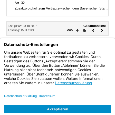
Art. 32
Zusatzprotokoll zum Vertrag zwischen dem Bayerischen Staate und der Evangelisch-Lutherischen Kirche in Bayern vom 15. November 1924, zuletzt geändert durch Vertrag vom 20. November 1984
Inhalt
Gesamtansicht
Text gilt ab: 03.10.2007
Download
Drucken
Vorheriges
Nächste
Fassung: 15.11.1924
Dokument
Dokume
Art. 28
Die im Dienste der kirchlichen Oberbehörden verwendeten
Beamten, dann die Leiter und Geistlichen der Diakonen-
und Diakonissenanstalten müssen die bayerische oder eine
andere deutsche Staatsangehörigkeit besitzen.
Bayern.de
BayernPortal
Datenschutz
Impressum
Barrierefreiheit
Hilfe