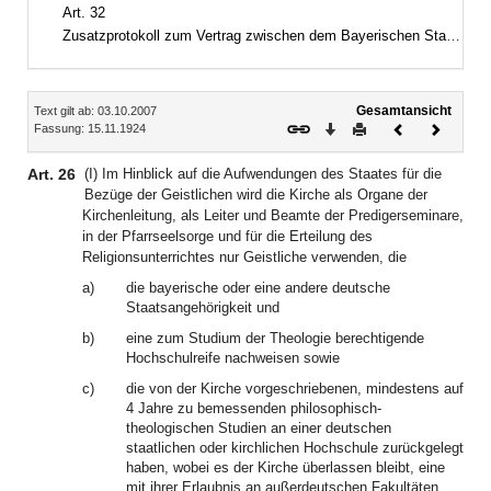
Art. 32
Zusatzprotokoll zum Vertrag zwischen dem Bayerischen Staate und der Evangelisch-Lutherischen Kirche in Bayern vom 15. November 1924, zuletzt geändert durch Vertrag vom 20. November 1984
Inhalt
Gesamtansicht
Text gilt ab: 03.10.2007
Download
Drucken
Vorheriges
Nächste
Fassung: 15.11.1924
Dokument
Dokume
Art. 26
(I) Im Hinblick auf die Aufwendungen des Staates für die
Bezüge der Geistlichen wird die Kirche als Organe der
Kirchenleitung, als Leiter und Beamte der Predigerseminare,
in der Pfarrseelsorge und für die Erteilung des
Religionsunterrichtes nur Geistliche verwenden, die
a)
die bayerische oder eine andere deutsche
Staatsangehörigkeit und
b)
eine zum Studium der Theologie berechtigende
Hochschulreife nachweisen sowie
c)
die von der Kirche vorgeschriebenen, mindestens auf
4 Jahre zu bemessenden philosophisch-
theologischen Studien an einer deutschen
staatlichen oder kirchlichen Hochschule zurückgelegt
haben, wobei es der Kirche überlassen bleibt, eine
mit ihrer Erlaubnis an außerdeutschen Fakultäten