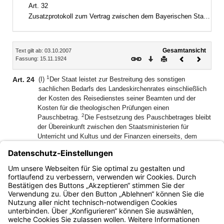
Art. 32
Zusatzprotokoll zum Vertrag zwischen dem Bayerischen Staate und der Evangelisch-Lutherischen Kirche in Bayern vom 15. November 1924, zuletzt geändert durch Vertrag vom 20. November 1984
Inhalt
Gesamtansicht
Text gilt ab: 03.10.2007
Download
Drucken
Vorheriges
Nächste
Fassung: 15.11.1924
Dokument
Dokume
1
Art. 24
(I)
Der Staat leistet zur Bestreitung des sonstigen
sachlichen Bedarfs des Landeskirchenrates einschließlich
der Kosten des Reisedienstes seiner Beamten und der
Kosten für die theologischen Prüfungen einen
2
Pauschbetrag.
Die Festsetzung des Pauschbetrages bleibt
der Übereinkunft zwischen den Staatsministerien für
Unterricht und Kultus und der Finanzen einerseits, dem
Landeskirchenrat andererseits überlassen.
(II) In einem Abstand von fünf Jahren erfolgt jeweils eine die
etwa eingetretene Änderung der Preisverhältnisse
berücksichtigende Neuregelung.
Bayern.de
BayernPortal