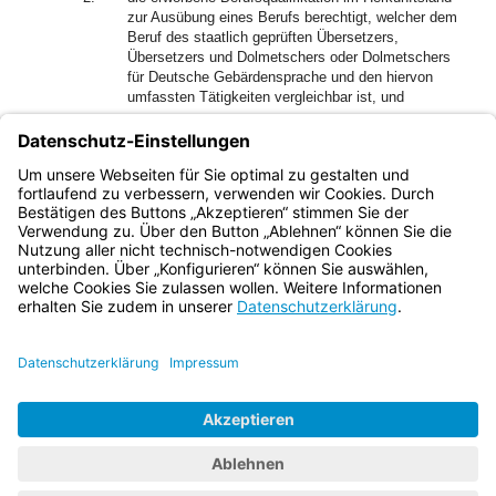
zur Ausübung eines Berufs berechtigt, welcher dem
Beruf des staatlich geprüften Übersetzers,
Übersetzers und Dolmetschers oder Dolmetschers
für Deutsche Gebärdensprache und den hiervon
umfassten Tätigkeiten vergleichbar ist, und
3.
zwischen den nachgewiesenen Berufsqualifikationen
und der entsprechenden landesrechtlich geregelten
Berufsausbildung keine wesentlichen Unterschiede
im Sinn des Art. 9 Abs. 2 BayBQFG bestehen.
Bayern.de
BayernPortal
Datenschutz
Impressum
Barrierefreiheit
Hilfe
Kontakt
Kontrastwechsel