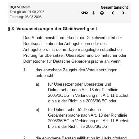
Inhalt
BQFVÜDolm
Gesamtansicht
Text gilt ab: 01.08.2023
Download
Drucken
Vorheriges
Nächste
Fassung: 03.03.2008
Dokument
Dokume
§ 3
Voraussetzungen der Gleichwertigkeit
Das Staatsministerium erkennt die Gleichwertigkeit der
Berufsqualifikation der Antragstellerin oder des
Antragstellers mit der in Bayern abgelegten staatlichen
Prüfung für Übersetzer, Übersetzer und Dolmetscher oder
Dolmetscher für Deutsche Gebärdensprache an, wenn
1.
das erworbene Zeugnis den Voraussetzungen
entspricht
a)
für Übersetzer oder Übersetzer und
Dolmetscher nach Art. 13 der Richtlinie
2005/36/EG in Verbindung mit Art. 11 Buchst.
c bis e der Richtlinie 2005/36/EG oder
b)
für Dolmetscher für Deutsche
Gebärdensprache nach Art. 13 der Richtlinie
2005/36/EG in Verbindung mit Art. 11 Buchst.
b bis e der Richtlinie 2005/36/EG,
2.
die erworbene Berufsqualifikation im Herkunftsland