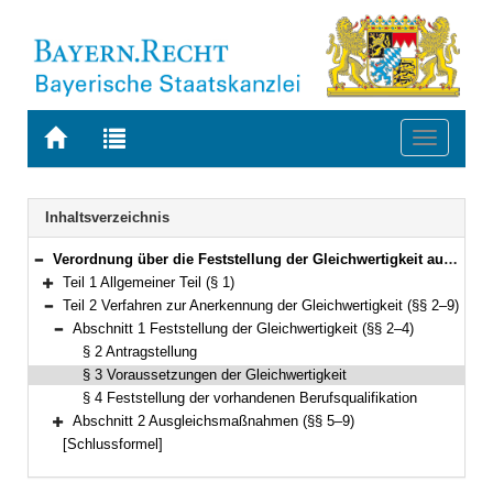
Zur
Zur
Toggle
Startseite
Trefferliste
navigati
von
der
BAYERN.RECHT
letzten
Navigation
Inhaltsverzeichnis
Suche
Verordnung über die Feststellung der Gleichwertigkeit ausländischer Berufsqualifikationen als staatlich geprüfter Übersetzer, Dolmetscher oder Dolmetscher für Deutsche Gebärdensprache (Berufsqualifikationsfeststellungsverordnung Übersetzer und Dolmetscher – BQFVÜDolm) Vom 3. März 2008 (GVBl. S. 76) BayRS 2236-9-5-K (§§ 1–9)
Bereich reduzieren
Teil 1 Allgemeiner Teil (§ 1)
Bereich erweitern
Teil 2 Verfahren zur Anerkennung der Gleichwertigkeit (§§ 2–9)
Bereich reduzieren
Abschnitt 1 Feststellung der Gleichwertigkeit (§§ 2–4)
Bereich reduzieren
§ 2 Antragstellung
§ 3 Voraussetzungen der Gleichwertigkeit
§ 4 Feststellung der vorhandenen Berufsqualifikation
Abschnitt 2 Ausgleichsmaßnahmen (§§ 5–9)
Bereich erweitern
[Schlussformel]