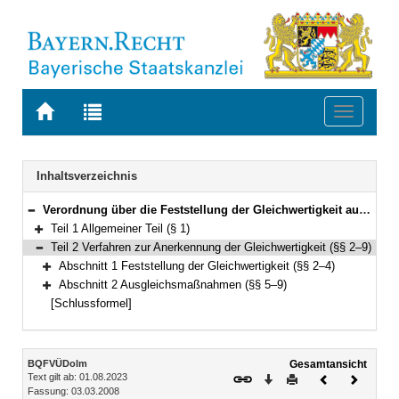
Zur
Zur
Toggle
Startseite
Trefferliste
navigati
von
der
BAYERN.RECHT
letzten
Navigation
Inhaltsverzeichnis
Suche
Verordnung über die Feststellung der Gleichwertigkeit ausländischer Berufsqualifikationen als staatlich geprüfter Übersetzer, Dolmetscher oder Dolmetscher für Deutsche Gebärdensprache (Berufsqualifikationsfeststellungsverordnung Übersetzer und Dolmetscher – BQFVÜDolm) Vom 3. März 2008 (GVBl. S. 76) BayRS 2236-9-5-K (§§ 1–9)
Bereich reduzieren
Teil 1 Allgemeiner Teil (§ 1)
Bereich erweitern
Teil 2 Verfahren zur Anerkennung der Gleichwertigkeit (§§ 2–9)
Bereich reduzieren
Abschnitt 1 Feststellung der Gleichwertigkeit (§§ 2–4)
Bereich erweitern
Abschnitt 2 Ausgleichsmaßnahmen (§§ 5–9)
Bereich erweitern
[Schlussformel]
Inhalt
BQFVÜDolm
Gesamtansicht
Text gilt ab: 01.08.2023
Download
Drucken
Vorheriges
Nächste
Fassung: 03.03.2008
Dokument
Dokume