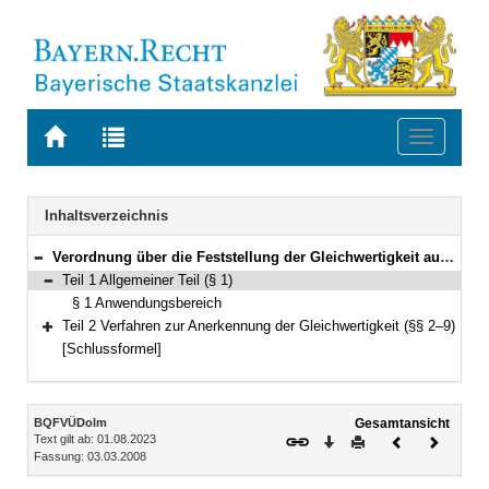
Zur
Zur
Toggle
Startseite
Trefferliste
navigati
von
der
BAYERN.RECHT
letzten
Navigation
Inhaltsverzeichnis
Suche
Verordnung über die Feststellung der Gleichwertigkeit ausländischer Berufsqualifikationen als staatlich geprüfter Übersetzer, Dolmetscher oder Dolmetscher für Deutsche Gebärdensprache (Berufsqualifikationsfeststellungsverordnung Übersetzer und Dolmetscher – BQFVÜDolm) Vom 3. März 2008 (GVBl. S. 76) BayRS 2236-9-5-K (§§ 1–9)
Bereich reduzieren
Teil 1 Allgemeiner Teil (§ 1)
Bereich reduzieren
§ 1 Anwendungsbereich
Teil 2 Verfahren zur Anerkennung der Gleichwertigkeit (§§ 2–9)
Bereich erweitern
[Schlussformel]
Inhalt
BQFVÜDolm
Gesamtansicht
Text gilt ab: 01.08.2023
Download
Drucken
Vorheriges
Nächste
Fassung: 03.03.2008
Dokument
Dokume