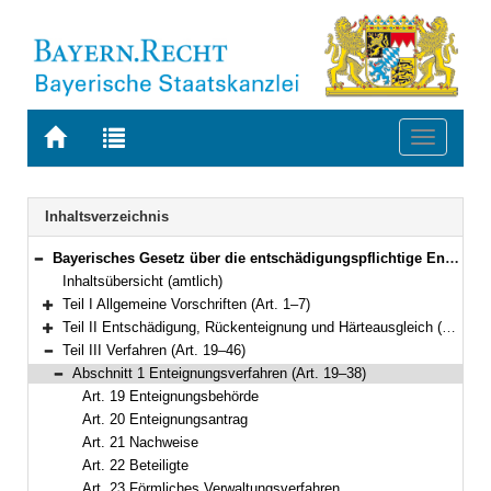
Zur
Zur
Toggle
Startseite
Trefferliste
navigati
von
der
BAYERN.RECHT
letzten
Navigation
Inhaltsverzeichnis
Suche
Bayerisches Gesetz über die entschädigungspflichtige Enteignung (BayEG) In der Fassung der Bekanntmachung vom 25. Juli 1978 (BayRS III S. 601) BayRS 2141-1-B (Art. 1–54)
Bereich reduzieren
Inhaltsübersicht (amtlich)
Teil I Allgemeine Vorschriften (Art. 1–7)
Bereich erweitern
Teil II Entschädigung, Rückenteignung und Härteausgleich (Art. 8–18)
Bereich erweitern
Teil III Verfahren (Art. 19–46)
Bereich reduzieren
Abschnitt 1 Enteignungsverfahren (Art. 19–38)
Bereich reduzieren
Art. 19 Enteignungsbehörde
Art. 20 Enteignungsantrag
Art. 21 Nachweise
Art. 22 Beteiligte
Art. 23 Förmliches Verwaltungsverfahren