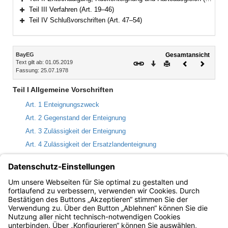
Bereich erweitern
Teil III Verfahren (Art. 19–46)
Bereich erweitern
Teil IV Schlußvorschriften (Art. 47–54)
Bereich erweitern
Inhalt
BayEG
Gesamtansicht
Text gilt ab: 01.05.2019
Download
Drucken
Vorheriges
Nächste
Fassung: 25.07.1978
Dokument
Dokume
Teil I Allgemeine Vorschriften
Art. 1 Enteignungszweck
Art. 2 Gegenstand der Enteignung
Art. 3 Zulässigkeit der Enteignung
Art. 4 Zulässigkeit der Ersatzlandenteignung
Art. 5 Zulässigkeit der Enteignung für den Ersatz entzogener
Rechte
Art. 6 Umfang, Beschränkung und Ausdehnung der Enteignung
Art. 7 Vorarbeiten auf Grundstücken
Bayern.de