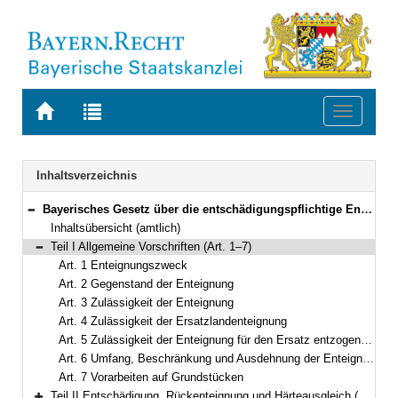
Zur
Zur
Toggle
Startseite
Trefferliste
navigati
von
der
BAYERN.RECHT
letzten
Navigation
Inhaltsverzeichnis
Suche
Bayerisches Gesetz über die entschädigungspflichtige Enteignung (BayEG) In der Fassung der Bekanntmachung vom 25. Juli 1978 (BayRS III S. 601) BayRS 2141-1-B (Art. 1–54)
Bereich reduzieren
Inhaltsübersicht (amtlich)
Teil I Allgemeine Vorschriften (Art. 1–7)
Bereich reduzieren
Art. 1 Enteignungszweck
Art. 2 Gegenstand der Enteignung
Art. 3 Zulässigkeit der Enteignung
Art. 4 Zulässigkeit der Ersatzlandenteignung
Art. 5 Zulässigkeit der Enteignung für den Ersatz entzogener Rechte
Art. 6 Umfang, Beschränkung und Ausdehnung der Enteignung
Art. 7 Vorarbeiten auf Grundstücken
Teil II Entschädigung, Rückenteignung und Härteausgleich (Art. 8–18)