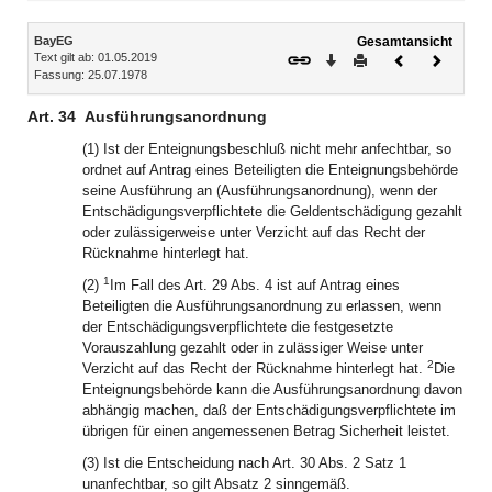
Inhalt
BayEG
Gesamtansicht
Text gilt ab: 01.05.2019
Download
Drucken
Vorheriges
Nächste
Fassung: 25.07.1978
Dokument
Dokume
Art. 34
Ausführungsanordnung
(1) Ist der Enteignungsbeschluß nicht mehr anfechtbar, so
ordnet auf Antrag eines Beteiligten die Enteignungsbehörde
seine Ausführung an (Ausführungsanordnung), wenn der
Entschädigungsverpflichtete die Geldentschädigung gezahlt
oder zulässigerweise unter Verzicht auf das Recht der
Rücknahme hinterlegt hat.
1
(2)
Im Fall des Art. 29 Abs. 4 ist auf Antrag eines
Beteiligten die Ausführungsanordnung zu erlassen, wenn
der Entschädigungsverpflichtete die festgesetzte
Vorauszahlung gezahlt oder in zulässiger Weise unter
2
Verzicht auf das Recht der Rücknahme hinterlegt hat.
Die
Enteignungsbehörde kann die Ausführungsanordnung davon
abhängig machen, daß der Entschädigungsverpflichtete im
übrigen für einen angemessenen Betrag Sicherheit leistet.
(3) Ist die Entscheidung nach Art. 30 Abs. 2 Satz 1
unanfechtbar, so gilt Absatz 2 sinngemäß.