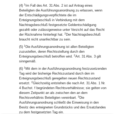
1
(4)
Im Fall des Art. 31 Abs. 2 ist auf Antrag eines
Beteiligten die Ausführungsanordnung zu erlassen, wenn
der Entschädigungsverpflichtete die im
Enteignungsbeschluß in Verbindung mit dem
Nachtragsbeschluß festgesetzte Geldentschädigung
gezahlt oder zulässigerweise unter Verzicht auf das Recht
2
der Rücknahme hinterlegt hat.
Der Nachtragsbeschluß
braucht nicht unanfechtbar zu sein.
1
(5)
Die Ausführungsanordnung ist allen Beteiligten
zuzustellen, deren Rechtsstellung durch den
2
Enteignungsbeschluß betroffen wird.
Art. 31 Abs. 3 gilt
sinngemäß.
1
(6)
Mit dem in der Ausführungsanordnung festzusetzenden
Tag wird der bisherige Rechtszustand durch den im
Enteignungsbeschluß geregelten neuen Rechtszustand
2
ersetzt.
Gleichzeitig entstehen die nach Art. 31 Abs. 1 Nr.
4 Buchst. f begründeten Rechtsverhältnisse; sie gelten von
diesem Zeitpunkt an als zwischen den an dem
3
Rechtsverhältnis Beteiligten vereinbart.
Die
Ausführungsanordnung schließt die Einweisung in den
Besitz des enteigneten Grundstücks und des Ersatzlandes
zu dem festgesetzten Tag ein.