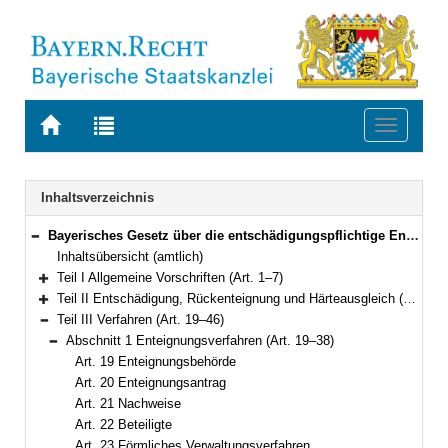
Zur
Zur
Toggle
Startseite
Trefferliste
navigati
von
der
BAYERN.RECHT
letzten
Navigation
Inhaltsverzeichnis
Suche
Bayerisches Gesetz über die entschädigungspflichtige Enteignung (BayEG) In der Fassung der Bekanntmachung vom 25. Juli 1978 (BayRS III S. 601) BayRS 2141-1-B (Art. 1–54)
Bereich reduzieren
Inhaltsübersicht (amtlich)
Teil I Allgemeine Vorschriften (Art. 1–7)
Bereich erweitern
Teil II Entschädigung, Rückenteignung und Härteausgleich (Art. 8–18)
Bereich erweitern
Teil III Verfahren (Art. 19–46)
Bereich reduzieren
Abschnitt 1 Enteignungsverfahren (Art. 19–38)
Bereich reduzieren
Art. 19 Enteignungsbehörde
Art. 20 Enteignungsantrag
Art. 21 Nachweise
Art. 22 Beteiligte
Art. 23 Förmliches Verwaltungsverfahren