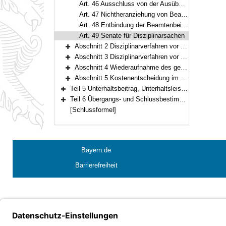
Art. 46 Ausschluss von der Ausübung des Richteramts
Art. 47 Nichtheranziehung von Beamtenbeisitzern
Art. 48 Entbindung der Beamtenbeisitzer vom Amt
Art. 49 Senate für Disziplinarsachen
Abschnitt 2 Disziplinarverfahren vor dem Verwaltungsgericht (Art. 50–61)
Bereich erweitern
Abschnitt 3 Disziplinarverfahren vor dem Verwaltungsgerichtshof (Art. 62–65)
Bereich erweitern
Abschnitt 4 Wiederaufnahme des gerichtlichen Disziplinarverfahrens (Art. 66–71)
Bereich erweitern
Abschnitt 5 Kostenentscheidung im gerichtlichen Disziplinarverfahren (Art. 72–73)
Bereich erweitern
Teil 5 Unterhaltsbeitrag, Unterhaltsleistung und Begnadigung (Art. 74–76)
Bereich erweitern
Teil 6 Übergangs- und Schlussbestimmungen (Art. 77–78)
Bereich erweitern
[Schlussformel]
Bayern.de
Barrierefreiheit