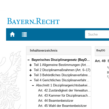
Zur
Zur
Startseite
Trefferliste
von
der
Navigation
BAYERN.RECHT
letzten
Inhalt
Inhaltsverzeichnis
BayDG
Suche
Bayerisches Disziplinargesetz (BayDG) vom 24. Dezember 2005 (GVBl. S. 665) BayRS 2031-1-1-F (Art. 1–78)
Art. 49
Bereich reduzieren
Teil 1 Allgemeine Bestimmungen (Art. 1–5)
1
Bereich erweitern
Teil 2 Disziplinarmaßnahmen (Art. 6–17)
R
Bereich erweitern
Teil 3 Behördliches Disziplinarverfahren (Art. 18–41)
2
Bereich erweitern
Teil 4 Gerichtliches Disziplinarverfahren (Art. 42–73)
Bereich reduzieren
Abschnitt 1 Disziplinargerichtsbarkeit (Art. 42–49)
Bereich reduzieren
Art. 42 Zuständigkeit der Verwaltungsgerichtsbarkeit
Art. 43 Kammer für Disziplinarsachen
Art. 44 Beamtenbeisitzer
Art. 45 Wahl der Beamtenbeisitzer